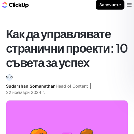
ClickUp блог
Започнете
Ope
Как да управлявате
странични проекти: 10
съвета за успех
Sudarshan Somanathan
Head of Content
22 ноември 2024 г.