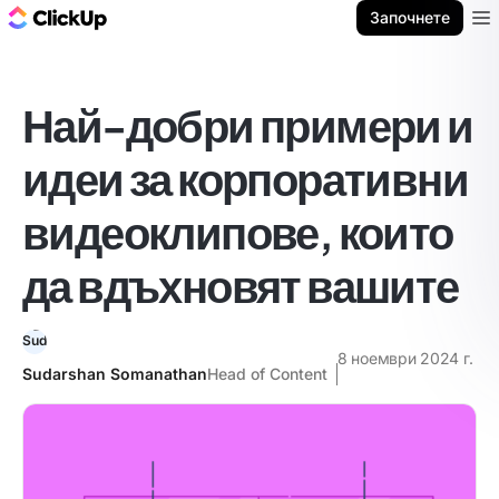
ClickUp блог
Започнете
Ope
Най-добри примери и
идеи за корпоративни
видеоклипове, които
да вдъхновят вашите
8 ноември 2024 г.
Sudarshan Somanathan
Head of Content