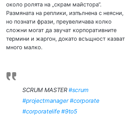
около ролята на „скрам майстора“.
Размяната на реплики, изпълнена с неясни,
но познати фрази, преувеличава колко
сложни могат да звучат корпоративните
термини и жаргон, докато всъщност казват
много малко.
SCRUM MASTER
#scrum
#projectmanager
#corporate
#corporatelife
#9to5