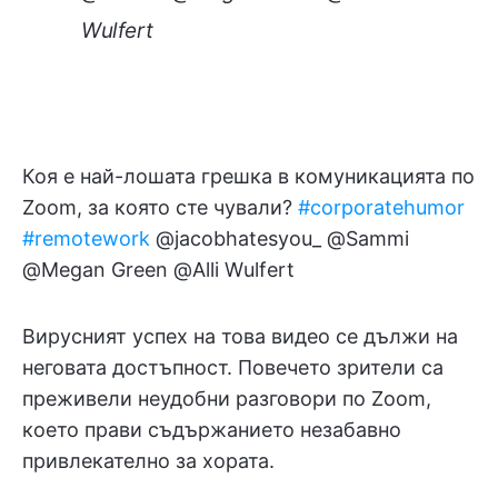
Wulfert
Коя е най-лошата грешка в комуникацията по
Zoom, за която сте чували?
#corporatehumor
#remotework
@jacobhatesyou_ @Sammi
@Megan Green @Alli Wulfert
Вирусният успех на това видео се дължи на
неговата достъпност. Повечето зрители са
преживели неудобни разговори по Zoom,
което прави съдържанието незабавно
привлекателно за хората.