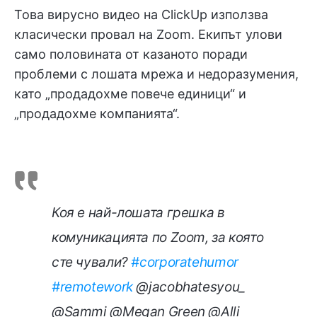
Това вирусно видео на ClickUp използва
класически провал на Zoom. Екипът улови
само половината от казаното поради
проблеми с лошата мрежа и недоразумения,
като „продадохме повече единици“ и
„продадохме компанията“.
Коя е най-лошата грешка в
комуникацията по Zoom, за която
сте чували?
#corporatehumor
#remotework
@jacobhatesyou_
@Sammi @Megan Green @Alli