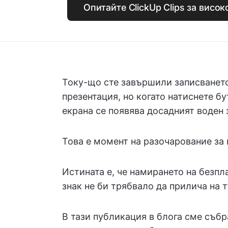
Опитайте ClickUp Clips за висо
Току-що сте завършили записването
презентация, но когато натиснете б
екрана се появява досадният воден 
Това е момент на разочарование за
Истината е, че намирането на безпла
знак не би трябвало да прилича на 
В тази публикация в блога сме събр