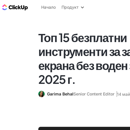
ClickUp блог
Начало
Продукт
Топ 15 безплатни
инструменти за з
екрана без воден 
2025 г.
Garima Behal
Senior Content Editor
14 май