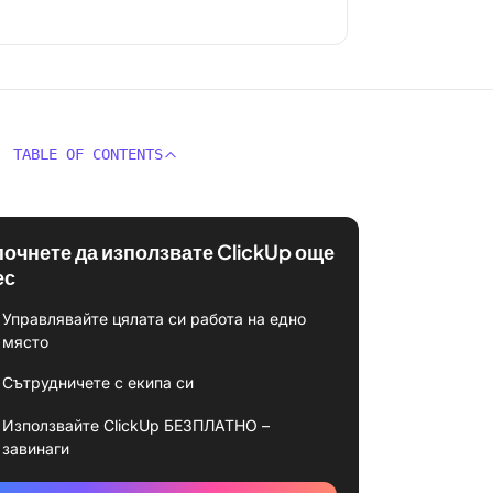
TABLE OF CONTENTS
почнете да използвате ClickUp още
ес
Управлявайте цялата си работа на едно
място
Сътрудничете с екипа си
Използвайте ClickUp БЕЗПЛАТНО –
завинаги