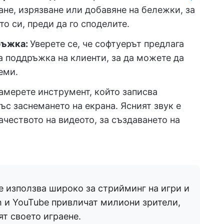
ане, изрязване или добавяне на бележки, за
 си, преди да го споделите.
ръжка:
Уверете се, че софтуерът предлага
 поддръжка на клиенти, за да можете да
еми.
амерете инструмент, който записва
ъс заснемането на екрана. Ясният звук е
ачеството на видеото, за създаването на
е използва широко за стрийминг на игри и
h и YouTube привличат милиони зрители,
ят своето играене.