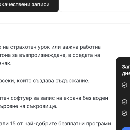
кокачествени записи
 на страхотен урок или важна работна
утона за възпроизвеждане, в средата на
знак.
За
дн
 всеки, който създава съдържание.
тен софтуер за запис на екрана без воден
търсене на съкровище.
али 15 от най-добрите безплатни програми