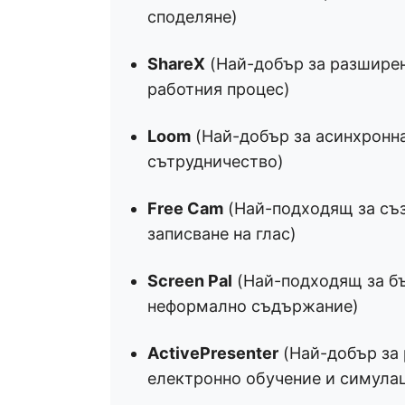
споделяне)
ShareX
(Най-добър за разширен
работния процес)
Loom
(Най-добър за асинхронна
сътрудничество)
Free Cam
(Най-подходящ за съз
записване на глас)
Screen Pal
(Най-подходящ за бъ
неформално съдържание)
ActivePresenter
(Най-добър за 
електронно обучение и симулац