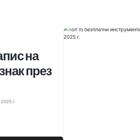
апис на
знак през
 2025 г.