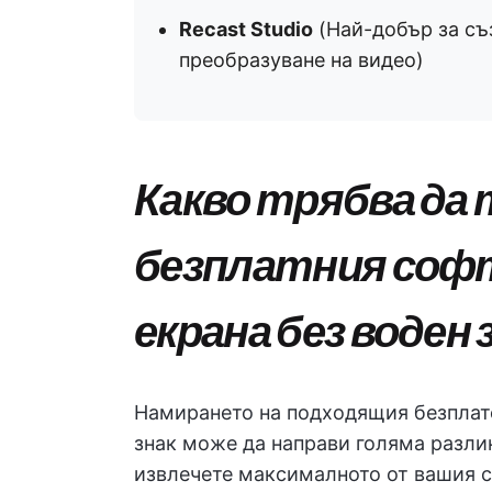
Recast Studio
(Най-добър за съ
преобразуване на видео)
Какво трябва да
безплатния софту
екрана без воден 
Намирането на подходящия безплате
знак може да направи голяма разлик
извлечете максималното от вашия с