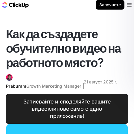
ClickUp блог
Започнете
Ope
Как да създадете
обучително видео на
работното място?
21 август 2025 г.
Praburam
Growth Marketing Manager
Записвайте и споделяйте вашите
видеоклипове само с едно
приложение!