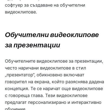
софтуер за създаване на обучителни
видеоклипове.
Обучителни видеоклипове
за презентации
Обучителните видеоклипове за презентации,
често наричани видеоклипове в стил
„презентатор“, обикновено включват
говорител на екрана, който разяснява дадена
концепция. Те се наричат още видеоклипове
с говореща глава. Тези видеоклипове
предлагат персонализирано и интерактивно
обучение.