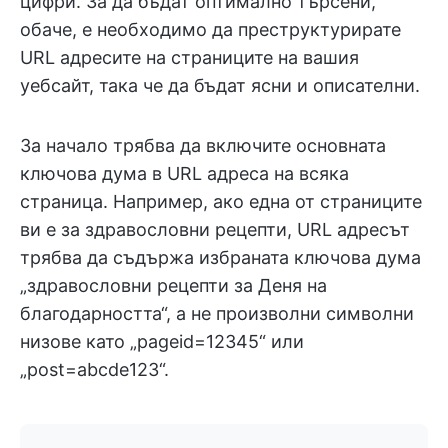
цифри. За да бъдат оптимално търсени,
обаче, е необходимо да преструктурирате
URL адресите на страниците на вашия
уебсайт, така че да бъдат ясни и описателни.
За начало трябва да включите основната
ключова дума в URL адреса на всяка
страница. Например, ако една от страниците
ви е за здравословни рецепти, URL адресът
трябва да съдържа избраната ключова дума
„здравословни рецепти за Деня на
благодарността“, а не произволни символни
низове като „pageid=12345“ или
„post=abcde123“.