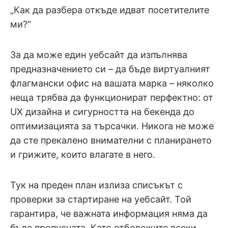
„Как да разбера откъде идват посетителите
ми?“
За да може един уебсайт да изпълнява
предназначението си – да бъде виртуалният
флагмански офис на вашата марка – няколко
неща трябва да функционират перфектно: от
UX дизайна и сигурността на бекенда до
оптимизацията за търсачки. Никога не може
да сте прекалено внимателни с планирането
и грижите, които влагате в него.
Тук на преден план излиза списъкът с
проверки за стартиране на уебсайт. Той
гарантира, че важната информация няма да
бъде пропусната. Като отбележите всеки