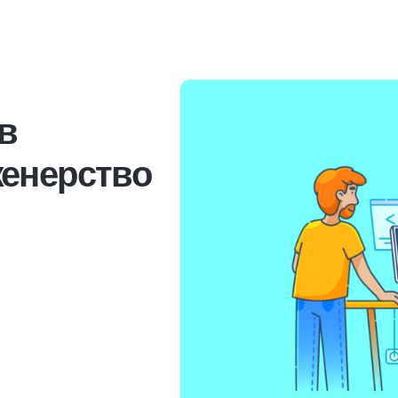
 в
женерство