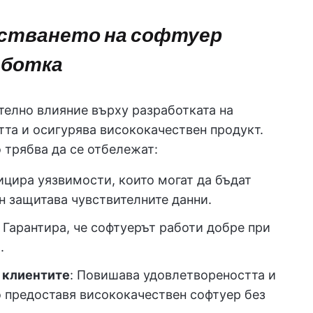
стването на софтуер
аботка
телно влияние върху разработката на
тта и осигурява висококачествен продукт.
о трябва да се отбележат:
ицира уязвимости, които могат да бъдат
ин защитава чувствителните данни.
: Гарантира, че софтуерът работи добре при
.
 клиентите
: Повишава удовлетвореността и
о предоставя висококачествен софтуер без