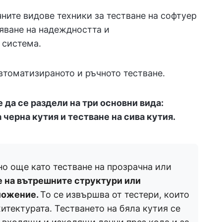
ните видове техники за тестване на софтуер
ряване на надеждността и
 система.
томатизираното и ръчното тестване.
 да се раздели на три основни вида:
а черна кутия и тестване на сива кутия.
но още като тестване на прозрачна или
е на вътрешните структури или
ложение.
То се извършва от тестери, които
итектурата. Тестването на бяла кутия се