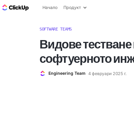
ClickUp блог
Начало
Продукт
SOFTWARE TEAMS
Видове тестване
софтуерното ин
Engineering Team
4 февруари 2025 г.