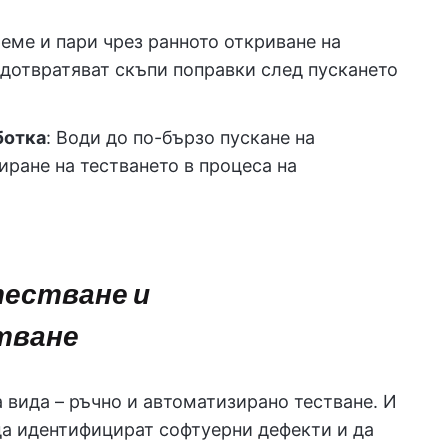
реме и пари чрез ранното откриване на
редотвратяват скъпи поправки след пускането
ботка
: Води до по-бързо пускане на
иране на тестването в процеса на
тестване и
тване
 вида – ръчно и автоматизирано тестване. И
 да идентифицират софтуерни дефекти и да