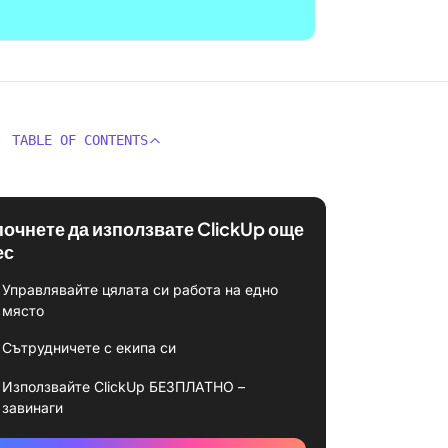
TABLE OF CONTENTS
почнете да използвате ClickUp още
ес
Управлявайте цялата си работа на едно
място
Сътрудничете с екипа си
Използвайте ClickUp БЕЗПЛАТНО –
завинаги