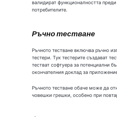
валидират функционалността преди 
потребителите.
Ръчно тестване
Ръчното тестване включва ръчно из
тестери. Тук тестерите създават тес
тестват софтуера за потенциални бъ
окончателния доклад за приложение
Ръчното тестване обаче може да от
човешки грешки, особено при повта