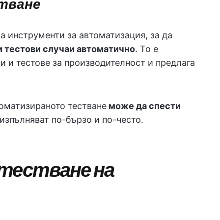
тване
а инструменти за автоматизация, за да
 тестови случаи автоматично
. То е
и и тестове за производителност и предлага
томатизираното тестване
може да спести
е изпълняват по-бързо и по-често.
 тестване на