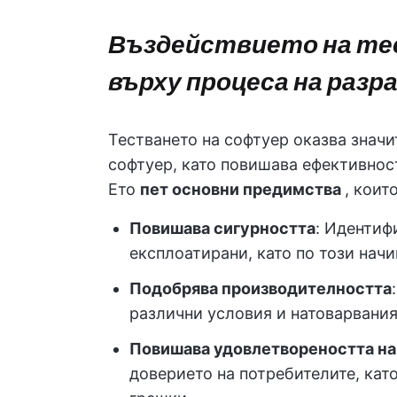
Въздействието на те
върху процеса на разр
Тестването на софтуер оказва значи
софтуер, като повишава ефективнос
Ето
пет основни предимства
, коит
Повишава сигурността
: Идентиф
експлоатирани, като по този нач
Подобрява производителността
различни условия и натоварвания
Повишава удовлетвореността на
доверието на потребителите, кат