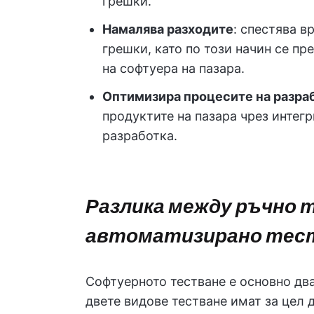
грешки.
Намалява разходите
: спестява в
грешки, като по този начин се п
на софтуера на пазара.
Оптимизира процесите на разра
продуктите на пазара чрез интегр
разработка.
Разлика между ръчно 
автоматизирано тес
Софтуерното тестване е основно два
двете видове тестване имат за цел