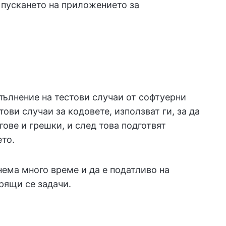
пускането на приложението за
пълнение на тестови случаи от софтуерни
тови случаи за кодовете, използват ги, за да
гове и грешки, и след това подготвят
то.
нема много време и да е податливо на
рящи се задачи.