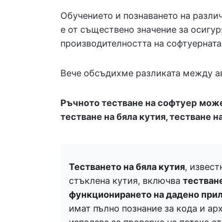
Обучението и познаването на различ
е от съществено значение за осигу
производителността на софтуерната
Вече обсъдихме разликата между ав
Ръчното тестване на софтуер
може
тестване на бяла кутия, тестване н
Тестването на бяла кутия
, извест
стъклена кутия, включва
тестван
функционирането на дадено при
имат пълно познание за кода и арх