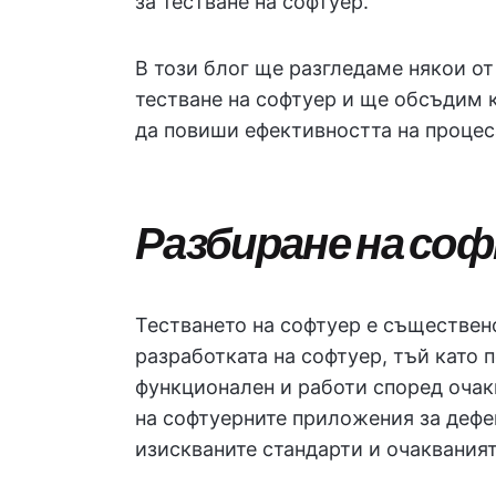
за тестване на софтуер.
В този блог ще разгледаме някои о
тестване на софтуер и ще обсъдим 
да повиши ефективността на процес
Разбиране на с
Тестването на софтуер е съществен
разработката на софтуер, тъй като п
функционален и работи според очак
на софтуерните приложения за дефек
изискваните стандарти и очакваният