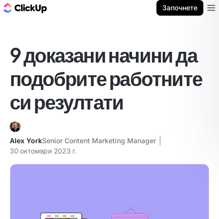
ClickUp блог
Започнете
Ope
9 доказани начини да
подобрите работните
си резултати
Alex York
Senior Content Marketing Manager
30 октомври 2023 г.