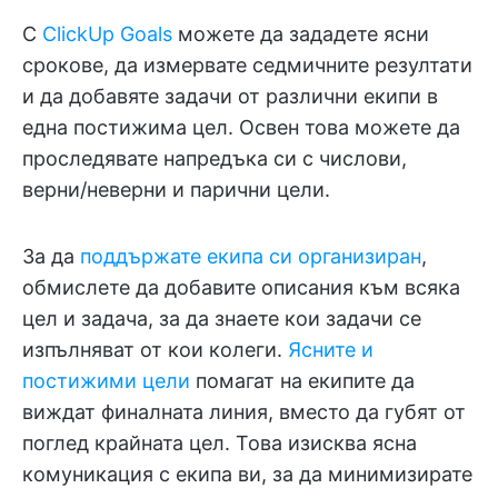
С
ClickUp Goals
можете да зададете ясни
срокове, да измервате седмичните резултати
и да добавяте задачи от различни екипи в
една постижима цел. Освен това можете да
проследявате напредъка си с числови,
верни/неверни и парични цели.
За да
поддържате екипа си организиран
,
обмислете да добавите описания към всяка
цел и задача, за да знаете кои задачи се
изпълняват от кои колеги.
Ясните и
постижими цели
помагат на екипите да
виждат финалната линия, вместо да губят от
поглед крайната цел. Това изисква ясна
комуникация с екипа ви, за да минимизирате