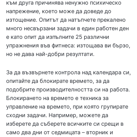
към друга причинява ненужно психическо
напрежение, което може да доведе до
изтощение. Опитът да натъпчете прекалено
много несвързани задачи в един работен ден
е като опит да изпълните 25 различни
упражнения във фитнеса: изтощава ви бързо,
но не дава най-добри резултати.
За да възвърнете контрола над календара си,
опитайте да блокирате времето, за да
подобрите производителността си на работа.
Блокирането на времето е техника за
управление на времето, при която групирате
сходни задачи. Например, можете да
изберете да съберете всичките си срещи в
само два дни от седмицата – вторник и