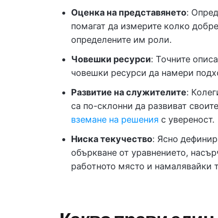
Оценка на представянето
: Опре
помагат да измерите колко добре
определените им роли.
Човешки ресурси
: Точните опис
човешки ресурси да намери подх
Развитие на служителите
: Колег
са по-склонни да развиват своите
вземане на решения
с увереност.
Ниска текучество
: Ясно дефини
объркване от уравнението, насър
работното място и намалявайки т