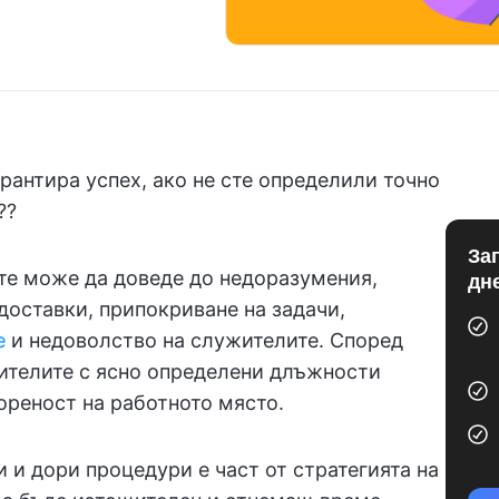
арантира успех, ако не сте определили точно
‍?
За
те може да доведе до недоразумения,
дн
доставки, припокриване на задачи,
е
и недоволство на служителите. Според
жителите с ясно определени длъжности
ореност на работното място.
 и дори процедури е част от стратегията на