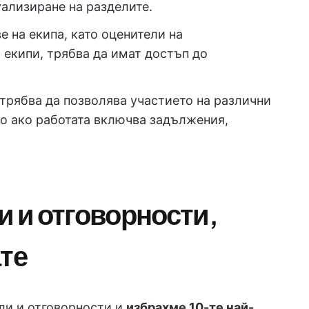
ализиране на разделите.
е на екипа, като оценители на
 екипи, трябва да имат достъп до
рябва да позволява участието на различни
о ако работата включва задължения,
и и отговорности,
ате
ли и отговорности и
избрахме 10-те най-