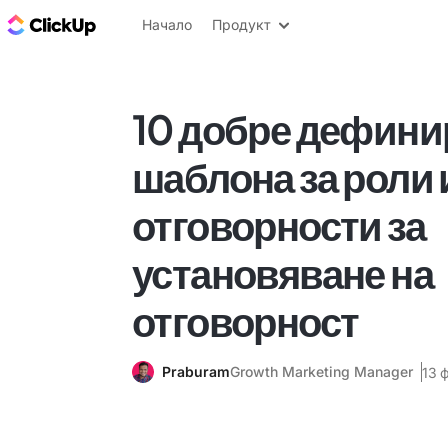
ClickUp блог
Начало
Продукт
10 добре дефини
шаблона за роли 
отговорности за
установяване на
отговорност
Praburam
Growth Marketing Manager
13 