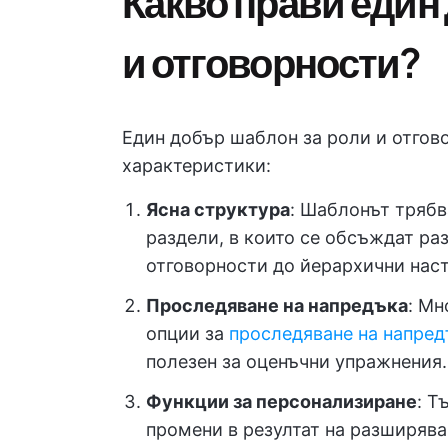
Какво прави един
и отговорности?
Един добър шаблон за роли и отгов
характеристики:
Ясна структура
: Шаблонът трябв
раздели, в които се обсъждат ра
отговорности до йерархични нас
Проследяване на напредъка
: Мн
опции за
проследяване на напред
полезен за оценъчни упражнения.
Функции за персонализиране
: Т
промени в резултат на разширяв