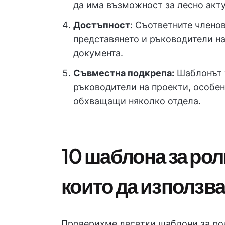
да има възможност за лесно акту
Достъпност
: Съответните членов
представянето и ръководители на
документа.
Съвместна подкрепа:
Шаблонът т
ръководители на проекти, особен
обхващащи няколко отдела.
10 шаблона за рол
които да използв
Проверихме десетки шаблони за ро