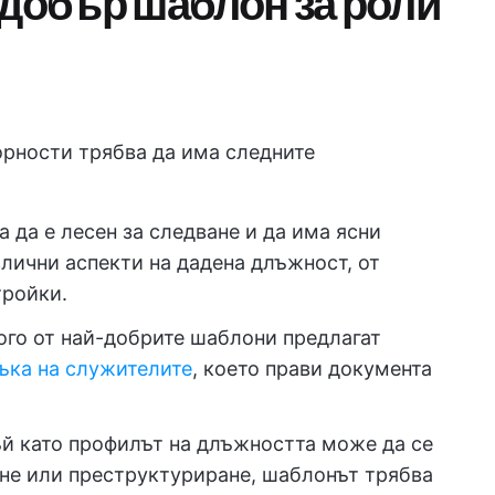
 добър шаблон за роли
орности трябва да има следните
а да е лесен за следване и да има ясни
злични аспекти на дадена длъжност, от
тройки.
ого от най-добрите шаблони предлагат
ъка на служителите
, което прави документа
ъй като профилът на длъжността може да се
ане или преструктуриране, шаблонът трябва