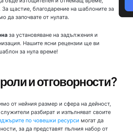
да бъде изтощителен и отнемащ време,
. За щастие, благодарение на шаблоните за
мо да започвате от нулата.
она
за установяване на задължения и
низация. Нашите ясни рецензии ще ви
аблон за нула време!
 роли и отговорности?
имо от нейния размер и сфера на дейност,
 служители разбират и изпълняват своите
иджърите по човешки ресурси
могат да
ности, за да представят пълния набор от