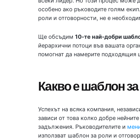
всеки лидер. Но този процес може 
особено ако ръководите голям екип
роли и отговорности, не е необходи
Ще обсъдим
10-те най-добри шабл
йерархични потоци във вашата орга
помогнат да намерите подходящия ш
Какво е шаблон за
Успехът на всяка компания, независ
зависи от това колко добре нейните
задължения. Ръководителите и
мен
използват шаблон за роли и отговор