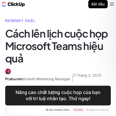
ClickUp Blog
Bắt đầu
Ope
MICROSOFT EXCEL
Cách lên lịch cuộc họp
Microsoft Teams hiệu
quả
27 tháng 3, 2025
Praburam
Growth Marketing Manager
Nâng cao chất lượng cuộc họp của bạn
với trí tuệ nhân tạo. Thử ngay!