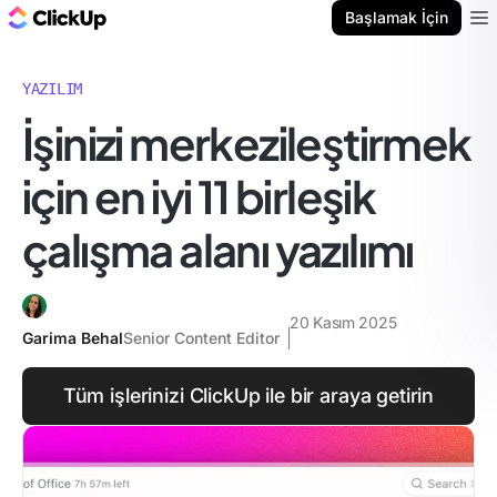
ClickUp Blog
Başlamak İçin
Ope
YAZILIM
İşinizi merkezileştirmek
için en iyi 11 birleşik
çalışma alanı yazılımı
20 Kasım 2025
Garima Behal
Senior Content Editor
Tüm işlerinizi ClickUp ile bir araya getirin