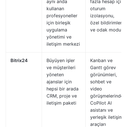
aynı anda
fazla hesap için
kullanan
oturum
profesyoneller
izolasyonu,
için birleşik
özel bildirimler
uygulama
ve odak modu
yönetimi ve
iletişim merkezi
Bitrix24
Büyüyen işler
Kanban ve
ve müşterileri
Gantt görev
yöneten
görünümleri,
ajanslar için
sohbet ve
hepsi bir arada
video
CRM, proje ve
görüşmelerinde
iletişim paketi
CoPilot AI
asistanı ve
yerleşik iletişim
araçları