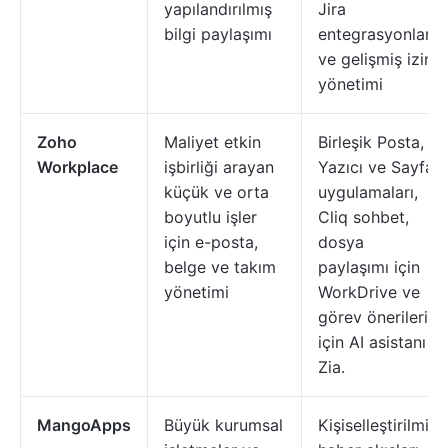
yapılandırılmış
Jira
bilgi paylaşımı
entegrasyonları
ve gelişmiş izin
yönetimi
Zoho
Maliyet etkin
Birleşik Posta,
Workplace
işbirliği arayan
Yazıcı ve Sayfa
küçük ve orta
uygulamaları,
boyutlu işler
Cliq sohbet,
için e-posta,
dosya
belge ve takım
paylaşımı için
yönetimi
WorkDrive ve
görev önerileri
için AI asistanı
Zia.
MangoApps
Büyük kurumsal
Kişiselleştirilmiş