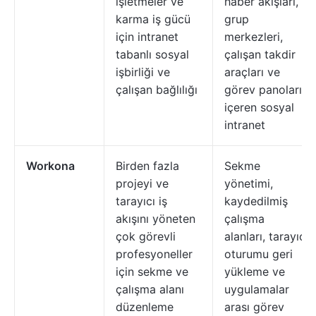
işletmeler ve
haber akışları,
karma iş gücü
grup
için intranet
merkezleri,
tabanlı sosyal
çalışan takdir
işbirliği ve
araçları ve
çalışan bağlılığı
görev panoları
içeren sosyal
intranet
Workona
Birden fazla
Sekme
projeyi ve
yönetimi,
tarayıcı iş
kaydedilmiş
akışını yöneten
çalışma
çok görevli
alanları, tarayıcı
profesyoneller
oturumu geri
için sekme ve
yükleme ve
çalışma alanı
uygulamalar
düzenleme
arası görev