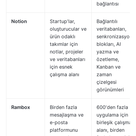
bağlantısı
Notion
Startup'lar,
Bağlantılı
oluşturucular ve
veritabanları,
ürün odaklı
senkronizasyon
takımlar için
blokları, AI
notlar, projeler
yazma ve
ve veritabanları
özetleme,
için esnek
Kanban ve
çalışma alanı
zaman
çizelgesi
görünümleri
Rambox
Birden fazla
600'den fazla
mesajlaşma ve
uygulama için
e-posta
birleşik çalışma
platformunu
alanı, birden