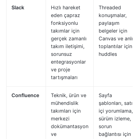
Slack
Hızlı hareket
Threaded
eden çapraz
konuşmalar,
fonksiyonlu
paylaşım
takımlar için
belgeler için
gerçek zamanlı
Canvas ve anlık
takım iletişimi,
toplantılar için
sorunsuz
huddles
entegrasyonlar
ve proje
tartışmaları
Confluence
Teknik, ürün ve
Sayfa
mühendislik
şablonları, satır
takımları için
içi yorumlama,
merkezi
sürüm izleme,
dokümantasyon
sorun
ve
bağlantısı için