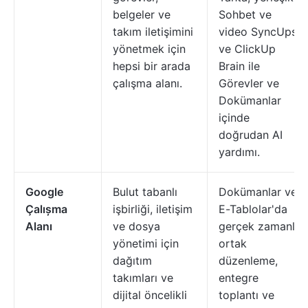
belgeler ve
Sohbet ve
takım iletişimini
video SyncUps
yönetmek için
ve ClickUp
hepsi bir arada
Brain ile
çalışma alanı.
Görevler ve
Dokümanlar
içinde
doğrudan AI
yardımı.
Google
Bulut tabanlı
Dokümanlar ve
Çalıșma
işbirliği, iletişim
E-Tablolar'da
Alanı
ve dosya
gerçek zamanlı
yönetimi için
ortak
dağıtım
düzenleme,
takımları ve
entegre
dijital öncelikli
toplantı ve