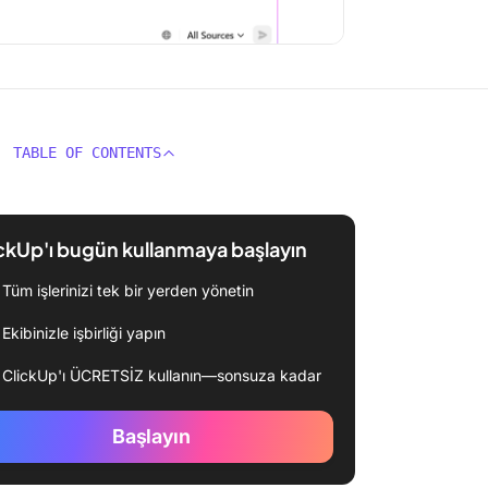
TABLE OF CONTENTS
ckUp'ı bugün kullanmaya başlayın
Tüm işlerinizi tek bir yerden yönetin
Ekibinizle işbirliği yapın
ClickUp'ı ÜCRETSİZ kullanın—sonsuza kadar
Başlayın