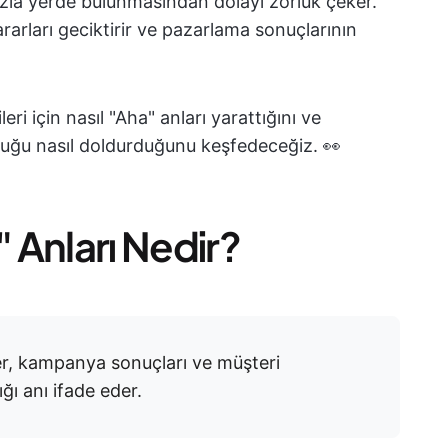
 fazla yerde bulunmasından dolayı zorluk çeker.
ararları geciktirir ve pazarlama sonuçlarının
ri için nasıl "Aha" anları yarattığını ve
şluğu nasıl doldurduğunu keşfedeceğiz. 👀
 Anları Nedir?
er, kampanya sonuçları ve müşteri
ğı anı ifade eder.