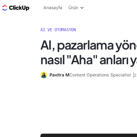
ClickUp Blog
Anasayfa
Ürün
AI VE OTOMASYON
AI, pazarlama yönet
nasıl "Aha" anları 
Pavitra M
Content Operations Specialist
2