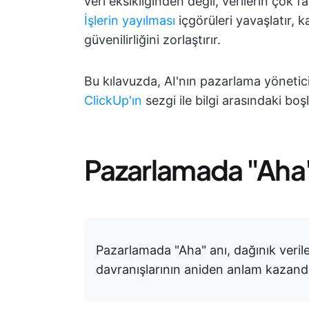
veri eksikliğinden değil, verilerin çok
İşlerin yayılması
içgörüleri yavaşlatır, k
güvenilirliğini zorlaştırır.
Bu kılavuzda, AI'nın pazarlama yöneticile
ClickUp'ın
sezgi ile bilgi arasındaki bo
Pazarlamada "Aha"
Pazarlamada "Aha" anı, dağınık veril
davranışlarının aniden anlam kazandı