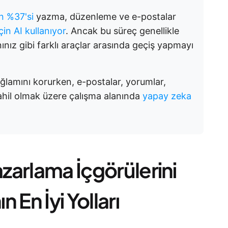
n %37'si
yazma, düzenleme ve e-postalar
çin AI kullanıyor
. Ancak bu süreç genellikle
ınız gibi farklı araçlar arasında geçiş yapmayı
ağlamını korurken, e-postalar, yorumlar,
dahil olmak üzere çalışma alanında
yapay zeka
azarlama İçgörülerini
 En İyi Yolları