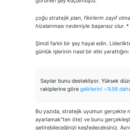
görünen şey küçülmüştü.
çoğu stratejik plan, fikirlerin zayıf ol
hizalanması nedeniyle başarısız olur.
*
Şimdi farklı bir şey hayal edin. Liderlik
günlük işlerinin nasıl bir etki yarattığı
Sayılar bunu destekliyor. Yüksek dü
rakiplerine göre
gelirlerini ~%58 daha 
Bu yazıda, stratejik uyumun gerçekte n
ayarlamak"ten öte) ve bunu gerçekleştir
getirebileceğinizi keşfedeceksiniz. Ayrı