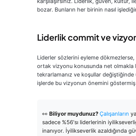
karşılaşırsınız. Liderlik, güven, kültür,
bozar. Bunların her birinin nasıl işlediği
Liderlik commit ve vizyo
Liderler sözlerini eyleme dökmezlerse,
ortak vizyonu konusunda net olmakla ba
tekrarlamanız ve koşullar değiştiğinde
işlerde bu vizyonun önemini göstermiş
👀
Biliyor muydunuz?
Çalışanların
ya
sadece %56'sı liderlerinin iyilikseverl
inanıyor.
İyilikseverlik azaldığında 