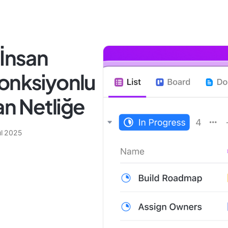
 İnsan
Fonksiyonlu
n Netliğe
ül 2025