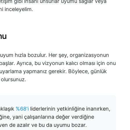
 iletişim gibi insani unsurlar uyumu sağlar veya
ni inceleyelim.
nu
 uyum hızla bozulur. Her şey, organizasyonun
şlar. Ayrıca, bu vizyonun kalıcı olması için onu
 uyarlama yapmanız gerekir. Böylece, günlük
 olursunuz.
klaşık
%68'i
liderlerinin yetkinliğine inanırken,
iğine, yani çalışanlarına değer verdiğine
güven de azalır ve bu da uyumu bozar.