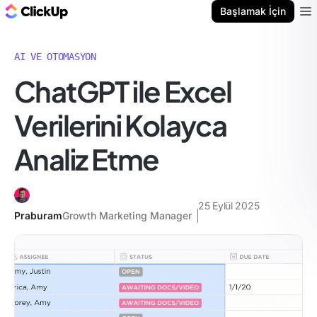
ClickUp Blog
Başlamak İçin
Ope
AI VE OTOMASYON
ChatGPT ile Excel
Verilerini Kolayca
Analiz Etme
25 Eylül 2025
Praburam
Growth Marketing Manager