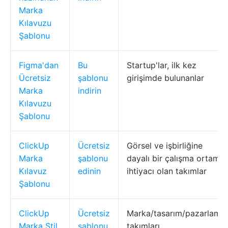
Marka
Kılavuzu
Şablonu
Figma'dan
Bu
Startup'lar, ilk kez
Ücretsiz
şablonu
girişimde bulunanlar
Marka
indirin
Kılavuzu
Şablonu
ClickUp
Ücretsiz
Görsel ve işbirliğine
Marka
şablonu
dayalı bir çalışma ortamı
Kılavuz
edinin
ihtiyacı olan takımlar
Şablonu
ClickUp
Ücretsiz
Marka/tasarım/pazarlama
Marka Stil
şablonu
takımları