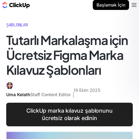
ClickUp Blog
Başlamak İçin
Ope
ŞABLONLAR
Tutarlı Markalaşma için
Ücretsiz Figma Marka
Kılavuz Şablonları
19 Ekim 2025
Uma Kelath
Staff Content Editor
ClickUp marka kılavuz şablonunu
ücretsiz olarak edinin