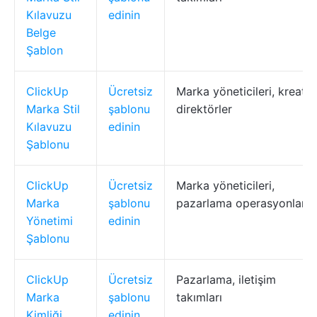
Kılavuzu
edinin
Belge
Şablon
ClickUp
Ücretsiz
Marka yöneticileri, kreatif
Marka Stil
şablonu
direktörler
Kılavuzu
edinin
Şablonu
ClickUp
Ücretsiz
Marka yöneticileri,
Marka
şablonu
pazarlama operasyonları
Yönetimi
edinin
Şablonu
ClickUp
Ücretsiz
Pazarlama, iletişim
Marka
şablonu
takımları
Kimliği
edinin