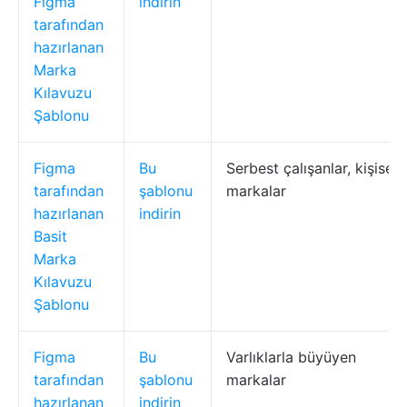
Figma
indirin
tarafından
hazırlanan
Marka
Kılavuzu
Şablonu
Figma
Bu
Serbest çalışanlar, kişisel
tarafından
şablonu
markalar
hazırlanan
indirin
Basit
Marka
Kılavuzu
Şablonu
Figma
Bu
Varlıklarla büyüyen
tarafından
şablonu
markalar
hazırlanan
indirin