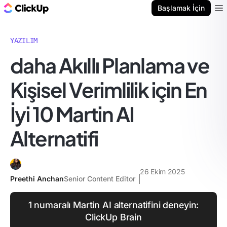
ClickUp Blog
Başlamak İçin
Ope
YAZILIM
daha Akıllı Planlama ve
Kişisel Verimlilik için En
İyi 10 Martin AI
Alternatifi
26 Ekim 2025
Preethi Anchan
Senior Content Editor
1 numaralı Martin AI alternatifini deneyin:
ClickUp Brain