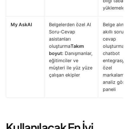
bilgi tabanı
yüklemeleri
My AskAI
Belgelerden özel AI
Belge alımı,
Soru-Cevap
akıllı soru-
asistanları
cevap
oluşturma
Takım
oluşturma,
boyut:
Danışmanlar,
chatbot
eğitimciler ve
entegrasyon
müşteri ile yüz yüze
özel
çalışan ekipler
markalama,
analiz göst
paneli
Kullanılacak En İyi