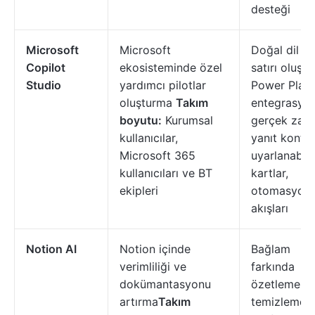
desteği
Microsoft
Microsoft
Doğal dil k
Copilot
ekosisteminde özel
satırı oluşt
Studio
yardımcı pilotlar
Power Plat
oluşturma
Takım
entegrasyonl
boyutu:
Kurumsal
gerçek zama
kullanıcılar,
yanıt kontro
Microsoft 365
uyarlanabili
kullanıcıları ve BT
kartlar,
ekipleri
otomasyon
akışları
Notion AI
Notion içinde
Bağlam
verimliliği ve
farkında
dokümantasyonu
özetleme, n
artırma
Takım
temizleme,