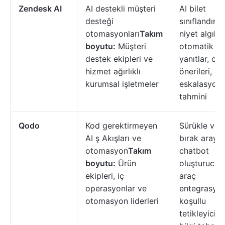
Zendesk AI
AI destekli müşteri
AI bilet
desteği
sınıflandırm
otomasyonları
Takım
niyet algıla
boyutu:
Müşteri
otomatik
destek ekipleri ve
yanıtlar, ce
hizmet ağırlıklı
önerileri,
kurumsal işletmeler
eskalasyon
tahmini
Qodo
Kod gerektirmeyen
Sürükle ve
AI ş Akışları ve
bırak arayü
otomasyon
Takım
chatbot
boyutu:
Ürün
oluşturucu,
ekipleri, iç
araç
operasyonlar ve
entegrasyonl
otomasyon liderleri
koşullu
tetikleyiciler