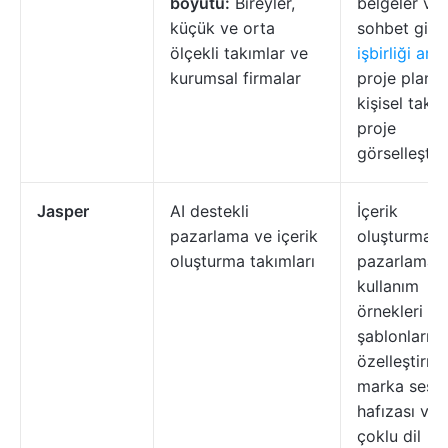
boyutu:
Bireyler,
belgeler ve
küçük ve orta
sohbet gibi
ölçekli takımlar ve
işbirliği araç
kurumsal firmalar
proje planl
kişisel takip
proje
görselleşti
Jasper
AI destekli
İçerik
pazarlama ve içerik
oluşturma,
oluşturma takımları
pazarlama
kullanım
örnekleri içi
şablonları, 
özelleştirme
marka ses
hafızası ve
çoklu dil