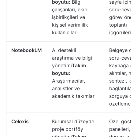
boyutu:
Bilgi
sayfa içinde
çalışanları, ekip
soru-cevap,
işbirlikçileri ve
görev öneril
kişisel verimlilik
toplantı
kullanıcıları
içgörüleri
NotebookLM
AI destekli
Belgeye day
araştırma ve bilgi
soru-cevap,
yönetimi
Takım
kaynağa day
boyutu:
alıntılar, not
Araştırmacılar,
sentezi, ko
analistler ve
bağlantıları,
akademik takımlar
sorguya day
özetleme
Celoxis
Kurumsal düzeyde
Özel göster
proje portföy
panelleri, pr
yönetimi
Takım
durum izlem