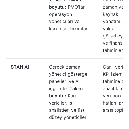
boyutu:
PMO'lar,
zaman ve
operasyon
kaynak
yöneticileri ve
yönetimi, iş
kurumsal takımlar
yükü
görselleşti
ve finansal
tahminler
STAN AI
Gerçek zamanlı
Canlı veri ak
yönetici gösterge
KPI izleme,
panelleri ve AI
tahmine day
içgörüleri
Takım
analitik, öze
boyutu:
Karar
veri boru
vericiler, iş
hatları, araç
analistleri ve üst
arası topla
düzey yöneticiler