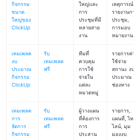
กิจกรรม
ใหญ่และ
เหตุการณ์,
ขนาด
การ
รายงานการ
ใหญ่ของ
ประชุมที่มี
ประชุม,
ClickUp
หลายสาย
การมอบ
งาน
หมายงาน
เทมเพลต
รับ
ทีมที่
รายการค่า
งบ
เทมเพลต
ควบคุม
ใช้จ่าย
ประมาณ
ฟรี
การใช้
สถานะ งบ
กิจกรรม
จ่ายใน
ประมาณ
ClickUp
แต่ละ
ช่องทาง
หมวดหมู่
เทมเพลต
รับ
ผู้วางแผน
รายการ,
การ
เทมเพลต
ที่ต้องการ
แผนที่, ไทม์
จัดการ
ฟรี
การ
ไลน์, มุม
กิจกรรม
ประสาน
มองงบ