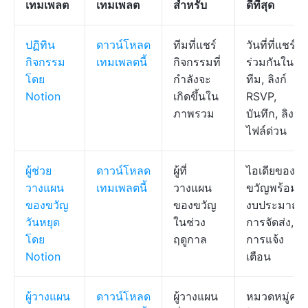
เทมเพลต
เทมเพลต
สำหรับ
ดีที่สุด
ปฏิทิน
ดาวน์โหลด
ทีมที่แชร์
วันที่ที่แชร์
กิจกรรม
เทมเพลตนี้
กิจกรรมที่
ร่วมกันใน
โดย
กำลังจะ
ทีม, ลิงก์
Notion
เกิดขึ้นใน
RSVP,
ภาพรวม
บันทึก, ลิงก์
ไฟล์ด่วน
ผู้ช่วย
ดาวน์โหลด
ผู้ที่
ไอเดียของ
วางแผน
เทมเพลตนี้
วางแผน
ขวัญพร้อม
ของขวัญ
ของขวัญ
งบประมาณ,
วันหยุด
ในช่วง
การจัดส่ง,
โดย
ฤดูกาล
การแจ้ง
Notion
เตือน
ผู้วางแผน
ดาวน์โหลด
ผู้วางแผน
หมวดหมู่ค่า