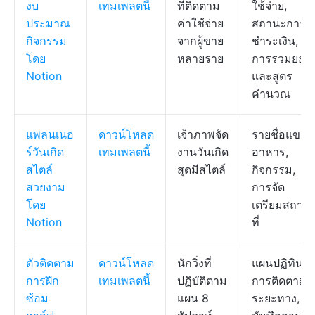
งบ
เทมเพลตนี้
ที่ติดตาม
ใช้จ่าย,
ประมาณ
ค่าใช้จ่าย
สถานะการ
กิจกรรม
จากผู้ขาย
ชำระเงิน,
โดย
หลายราย
การรวมยอด
Notion
และสูตร
คำนวณ
แพลนเนอ
ดาวน์โหลด
เจ้าภาพจัด
รายชื่อแขก,
ร์วันเกิด
เทมเพลตนี้
งานวันเกิด
อาหาร,
สไตล์
สุดมีสไตล์
กิจกรรม,
สวยงาม
การจัด
โดย
เตรียมสถาน
Notion
ที่
ตัวติดตาม
ดาวน์โหลด
นักวิ่งที่
แผนปฏิทิน,
การฝึก
เทมเพลตนี้
ปฏิบัติตาม
การติดตาม
ซ้อม
แผน 8
ระยะทาง,