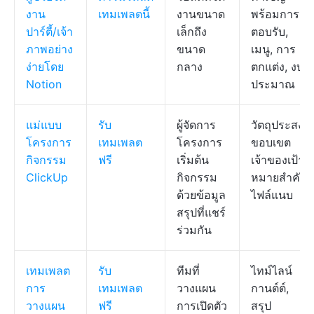
งาน
เทมเพลตนี้
งานขนาด
พร้อมการ
ปาร์ตี้/เจ้า
เล็กถึง
ตอบรับ,
ภาพอย่าง
ขนาด
เมนู, การ
ง่ายโดย
กลาง
ตกแต่ง, งบ
Notion
ประมาณ
แม่แบบ
รับ
ผู้จัดการ
วัตถุประสงค์
โครงการ
เทมเพลต
โครงการ
ขอบเขต
กิจกรรม
ฟรี
เริ่มต้น
เจ้าของเป้า
ClickUp
กิจกรรม
หมายสำคัญ
ด้วยข้อมูล
ไฟล์แนบ
สรุปที่แชร์
ร่วมกัน
เทมเพลต
รับ
ทีมที่
ไทม์ไลน์
การ
เทมเพลต
วางแผน
กานต์ต์,
วางแผน
ฟรี
การเปิดตัว
สรุป