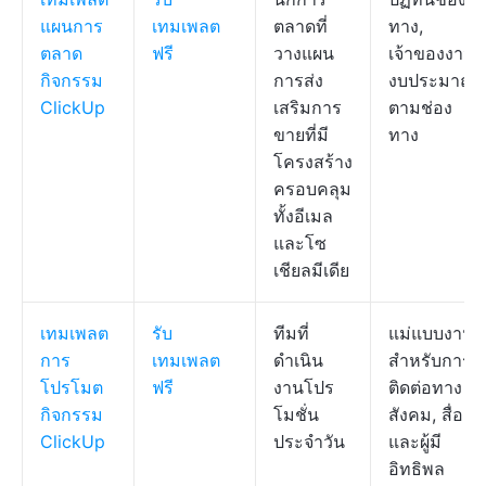
แผนการ
เทมเพลต
ตลาดที่
ทาง,
ตลาด
ฟรี
วางแผน
เจ้าของงาน,
กิจกรรม
การส่ง
งบประมาณ
ClickUp
เสริมการ
ตามช่อง
ขายที่มี
ทาง
โครงสร้าง
ครอบคลุม
ทั้งอีเมล
และโซ
เชียลมีเดีย
เทมเพลต
รับ
ทีมที่
แม่แบบงาน
การ
เทมเพลต
ดำเนิน
สำหรับการ
โปรโมต
ฟรี
งานโปร
ติดต่อทาง
กิจกรรม
โมชั่น
สังคม, สื่อ,
ClickUp
ประจำวัน
และผู้มี
อิทธิพล