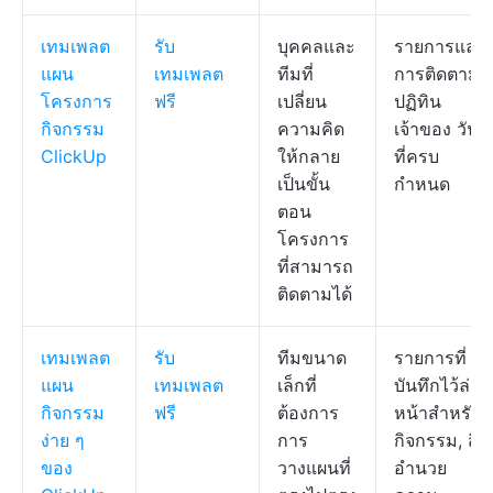
เทมเพลต
รับ
บุคคลและ
รายการและ
แผน
เทมเพลต
ทีมที่
การติดตาม
โครงการ
ฟรี
เปลี่ยน
ปฏิทิน
กิจกรรม
ความคิด
เจ้าของ วัน
ClickUp
ให้กลาย
ที่ครบ
เป็นขั้น
กำหนด
ตอน
โครงการ
ที่สามารถ
ติดตามได้
เทมเพลต
รับ
ทีมขนาด
รายการที่
แผน
เทมเพลต
เล็กที่
บันทึกไว้ล่วง
กิจกรรม
ฟรี
ต้องการ
หน้าสำหรับ
ง่าย ๆ
การ
กิจกรรม, สิ่ง
ของ
วางแผนที่
อำนวย