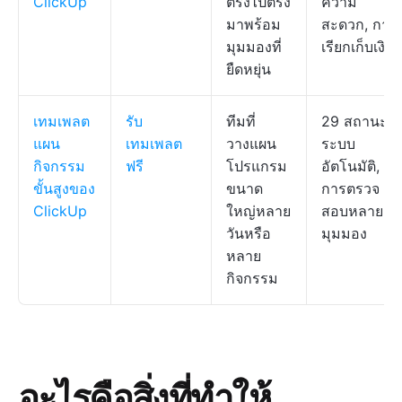
ClickUp
ตรงไปตรง
ความ
มาพร้อม
สะดวก, การ
มุมมองที่
เรียกเก็บเงิน
ยืดหยุ่น
เทมเพลต
รับ
ทีมที่
29 สถานะ,
แผน
เทมเพลต
วางแผน
ระบบ
กิจกรรม
ฟรี
โปรแกรม
อัตโนมัติ,
ขั้นสูงของ
ขนาด
การตรวจ
ClickUp
ใหญ่หลาย
สอบหลาย
วันหรือ
มุมมอง
หลาย
กิจกรรม
อะไรคือสิ่งที่ทำให้