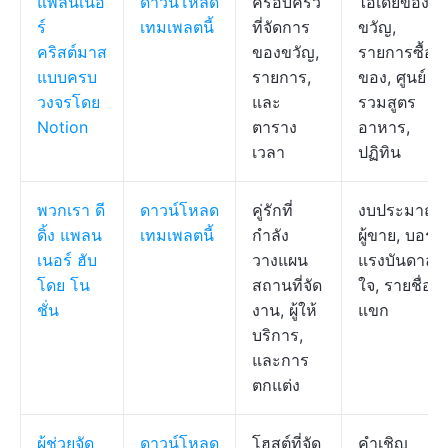
แพลนเนอ
ดาวน์โหลด
ครอบครัว
ไอเดียของ
ร์
เทมเพลตนี้
ที่จัดการ
ขวัญ,
คริสต์มาส
ของขวัญ,
รายการซื้อ
แบบครบ
รายการ,
ของ, ศูนย์
วงจรโดย
และ
รวมสูตร
Notion
ตาราง
อาหาร,
เวลา
ปฏิทิน
พวกเรา
ดี
ดาวน์โหลด
คู่รักที่
งบประมาณ,
ดิ้ง แพลน
เทมเพลตนี้
กำลัง
ผู้ขาย, บอร์ด
เนอร์ ฮับ
วางแผน
แรงบันดาล
โดย โน
สถานที่จัด
ใจ, รายชื่อ
ชั่น
งาน, ผู้ให้
แขก
บริการ,
และการ
ตกแต่ง
ผู้ช่วยจัด
ดาวน์โหลด
โฮสต์ที่จัด
คำเชิญ