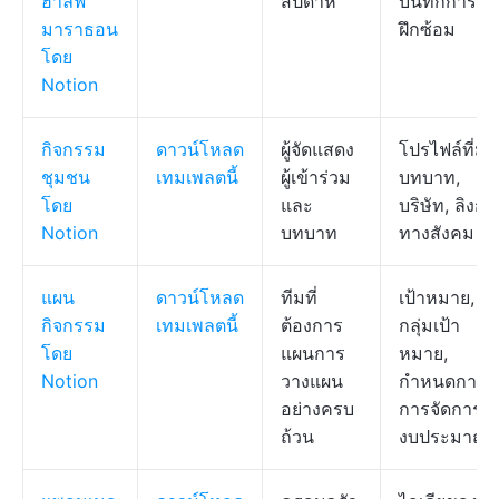
ฮาล์ฟ
สัปดาห์
บันทึกการ
มาราธอน
ฝึกซ้อม
โดย
Notion
กิจกรรม
ดาวน์โหลด
ผู้จัดแสดง
โปรไฟล์ที่มี
ชุมชน
เทมเพลตนี้
ผู้เข้าร่วม
บทบาท,
โดย
และ
บริษัท, ลิงก์
Notion
บทบาท
ทางสังคม
แผน
ดาวน์โหลด
ทีมที่
เป้าหมาย,
กิจกรรม
เทมเพลตนี้
ต้องการ
กลุ่มเป้า
โดย
แผนการ
หมาย,
Notion
วางแผน
กำหนดการ,
อย่างครบ
การจัดการ,
ถ้วน
งบประมาณ