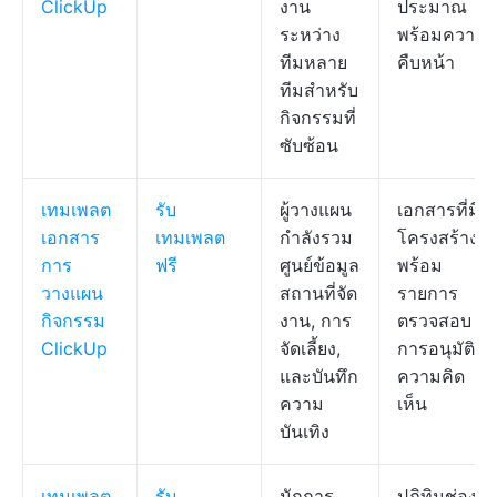
ClickUp
งาน
ประมาณ
ระหว่าง
พร้อมความ
ทีมหลาย
คืบหน้า
ทีมสำหรับ
กิจกรรมที่
ซับซ้อน
เทมเพลต
รับ
ผู้วางแผน
เอกสารที่มี
เอกสาร
เทมเพลต
กำลังรวม
โครงสร้าง
การ
ฟรี
ศูนย์ข้อมูล
พร้อม
วางแผน
สถานที่จัด
รายการ
กิจกรรม
งาน, การ
ตรวจสอบ
ClickUp
จัดเลี้ยง,
การอนุมัติ
และบันทึก
ความคิด
ความ
เห็น
บันเทิง
เทมเพลต
รับ
นักการ
ปฏิทินช่อง