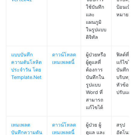
ใช้บันทึก
ป้อนเป้า
และ
หมาย
แผนภูมิ
ในรูปแบบ
ดิจิทัล
แบบบันทึก
ดาวน์โหลด
ผู้ป่วยหรือ
ฟิลด์ที่
ความดันโลหิต
เทมเพลตนี้
ผู้ดูแลที่
แก้ไขได้;
ประจำวัน โดย
ต้องการ
บันทึกต
Template.Net
บันทึกใน
บริบท;
รูปแบบ
หัวข้อที่
Word ที่
ปรับแต่งไ
สามารถ
แก้ไขได้
เทมเพลต
ดาวน์โหลด
ผู้ป่วย ผู้
สรุป
บันทึกความดัน
เทมเพลตนี้
ดูแล และ
อัตโนมัติ