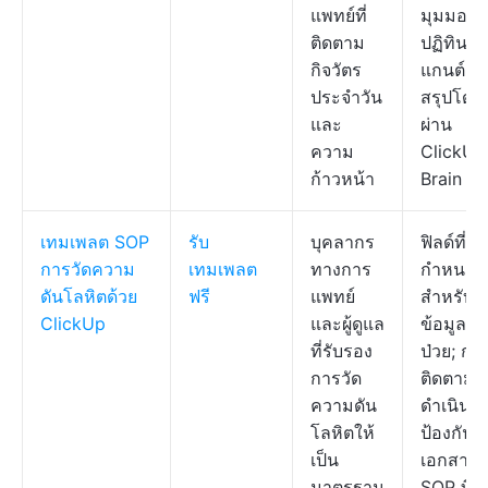
แพทย์ที่
มุมมอง
ติดตาม
ปฏิทินแ
กิจวัตร
แกนต์;
ประจำวัน
สรุปโดย 
และ
ผ่าน
ความ
ClickUp
ก้าวหน้า
Brain
เทมเพลต SOP
รับ
บุคลากร
ฟิลด์ที่
การวัดความ
เทมเพลต
ทางการ
กำหนดเ
ดันโลหิตด้วย
ฟรี
แพทย์
สำหรับ
ClickUp
และผู้ดูแล
ข้อมูลผู้
ที่รับรอง
ป่วย; กา
การวัด
ติดตามก
ความดัน
ดำเนินก
โลหิตให้
ป้องกัน;
เป็น
เอกสาร
มาตรฐาน
SOP ที่