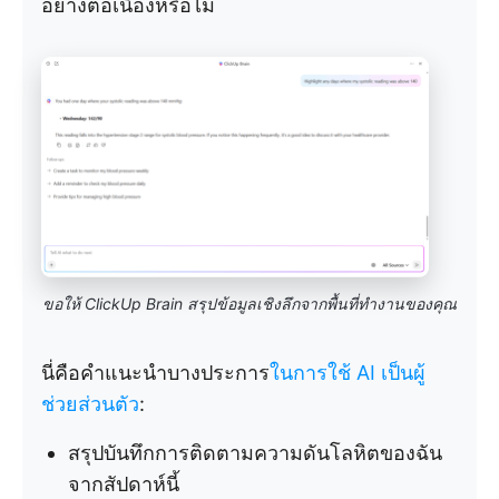
อย่างต่อเนื่องหรือไม่
ขอให้ ClickUp Brain สรุปข้อมูลเชิงลึกจากพื้นที่ทำงานของคุณ
นี่คือคำแนะนำบางประการ
ในการใช้ AI เป็นผู้
ช่วยส่วนตัว
:
สรุปบันทึกการติดตามความดันโลหิตของฉัน
จากสัปดาห์นี้