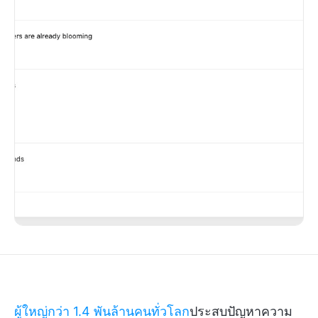
ผู้ใหญ่กว่า 1.4 พันล้านคนทั่วโลก
ประสบปัญหาความ