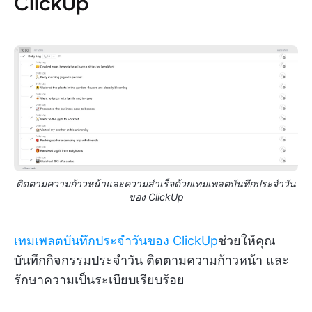
ClickUp
ติดตามความก้าวหน้าและความสำเร็จด้วยเทมเพลตบันทึกประจำวัน
ของ ClickUp
เทมเพลตบันทึกประจำวันของ ClickUp
ช่วยให้คุณ
บันทึกกิจกรรมประจำวัน ติดตามความก้าวหน้า และ
รักษาความเป็นระเบียบเรียบร้อย