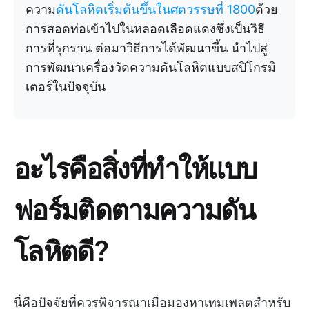
ความ
ดันโลหิตเริ่มต้นขึ้นในศตวรรษที่ 1800
ด้วย
การสอดท่อเข้าไปในหลอดเลือดแดงซึ่งเป็นวิธี
การที่รุกราน ต่อมาวิธีการได้พัฒนาขึ้น นำไปสู่
การพัฒนาเครื่องวัดความดันโลหิตแบบสปิโกรมิ
เตอร์ในปัจจุบัน
อะไรคือสิ่งที่ทำให้แบบ
ฟอร์มติดตามความดัน
โลหิตดี?
นี่คือปัจจัยที่ควรพิจารณาเมื่อมองหาเทมเพลตสำหรับ