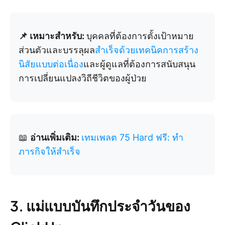
📌 เหมาะสำหรับ:
บุคคลที่ต้องการตั้งเป้าหมาย
ส่วนตัวและบรรลุผล
สำเร็จด้วยเทคนิคการสร้าง
นิสัยแบบต่อเนื่อง
และผู้ดูแลที่ต้องการสนับสนุน
การเปลี่ยนแปลงวิถีชีวิตของผู้ป่วย
📖
อ่านเพิ่มเติม:
เทมเพลต 75 Hard ฟรี: ทำ
ภารกิจให้สำเร็จ
3. แม่แบบบันทึกประจำวันของ