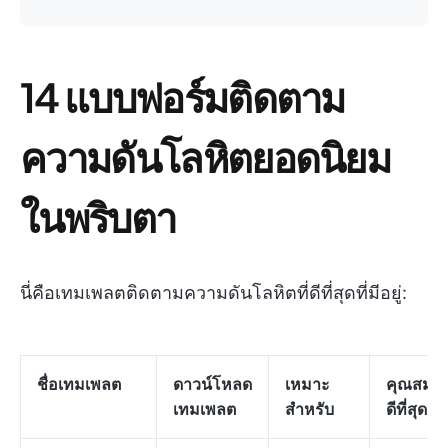
14 แบบฟอร์มติดตาม
ความดันโลหิตยอดนิยม
ในพริบตา
นี่คือเทมเพลตติดตามความดันโลหิตที่ดีที่สุดที่มีอยู่:
ชื่อเทมเพลต
ดาวน์โหลด
เหมาะ
คุณสมบัติ
เทมเพลต
สำหรับ
ดีที่สุด