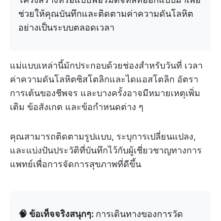
ช่วยให้คุณบันทึกและติดตามค่าความดันโลหิต
อย่างเป็นระบบตลอดเวลา
แม่แบบเหล่านี้มักประกอบด้วยช่องสำหรับวันที่ เวลา
ค่าความดันโลหิตซิสโตลิกและไดแอสโตลิก อัตรา
การเต้นของชีพจร และบางครั้งอาจมีหมายเหตุเพิ่ม
เติม ข้อสังเกต และข้อกำหนดต่าง ๆ
คุณสามารถติดตามรูปแบบ, ระบุการเปลี่ยนแปลง,
และแบ่งปันประวัติที่บันทึกไว้กับผู้เชี่ยวชาญทางการ
แพทย์เพื่อการจัดการสุขภาพที่ดีขึ้น
🧠 ข้อเท็จจริงสนุกๆ:
การเดินทางของการวัด