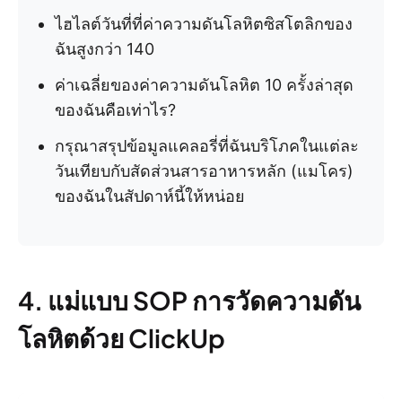
ไฮไลต์วันที่ที่ค่าความดันโลหิตซิสโตลิกของ
ฉันสูงกว่า 140
ค่าเฉลี่ยของค่าความดันโลหิต 10 ครั้งล่าสุด
ของฉันคือเท่าไร?
กรุณาสรุปข้อมูลแคลอรี่ที่ฉันบริโภคในแต่ละ
วันเทียบกับสัดส่วนสารอาหารหลัก (แมโคร)
ของฉันในสัปดาห์นี้ให้หน่อย
4. แม่แบบ SOP การวัดความดัน
โลหิตด้วย ClickUp