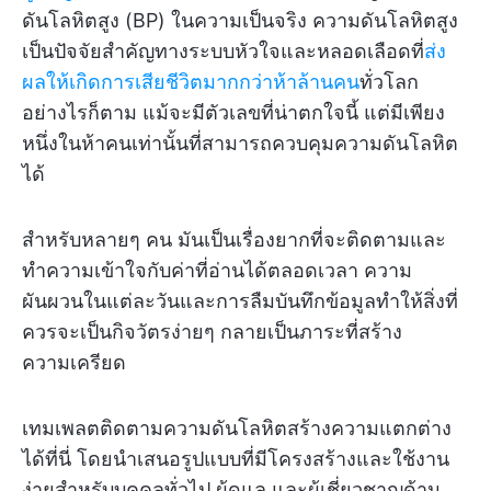
ดันโลหิตสูง (BP) ในความเป็นจริง ความดันโลหิตสูง
เป็นปัจจัยสำคัญทางระบบหัวใจและหลอดเลือดที่
ส่ง
ผลให้เกิดการเสียชีวิตมากกว่าห้าล้านคน
ทั่วโลก
อย่างไรก็ตาม แม้จะมีตัวเลขที่น่าตกใจนี้ แต่มีเพียง
หนึ่งในห้าคนเท่านั้นที่สามารถควบคุมความดันโลหิต
ได้
สำหรับหลายๆ คน มันเป็นเรื่องยากที่จะติดตามและ
ทำความเข้าใจกับค่าที่อ่านได้ตลอดเวลา ความ
ผันผวนในแต่ละวันและการลืมบันทึกข้อมูลทำให้สิ่งที่
ควรจะเป็นกิจวัตรง่ายๆ กลายเป็นภาระที่สร้าง
ความเครียด
เทมเพลตติดตามความดันโลหิตสร้างความแตกต่าง
ได้ที่นี่ โดยนำเสนอรูปแบบที่มีโครงสร้างและใช้งาน
ง่ายสำหรับบุคคลทั่วไป ผู้ดูแล และผู้เชี่ยวชาญด้าน