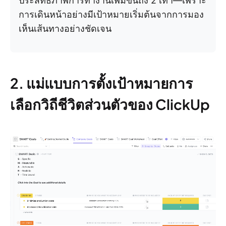
ประสิทธิภาพการทำงานเพิ่มขึ้นถึง 2 เท่า—เพราะ
การเดินหน้าอย่างมีเป้าหมายเริ่มต้นจากการมอง
เห็นเส้นทางอย่างชัดเจน
2. แม่แบบการตั้งเป้าหมายการ
เลือกวิถีชีวิตส่วนตัวของ ClickUp