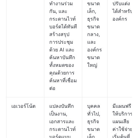
ทำงานร่วม
ขนาด
ปรับแต่ง
กัน, และ
เล็ก,
ได้สำหรับ
กระดานไวท์
ธุรกิจ
องค์กร
บอร์ดได้ทันที
ขนาด
สร้างสรุป
กลาง,
การประชุม
และ
ด้วย AI และ
องค์กร
ค้นหาบันทึก
ขนาด
ทั้งหมดของ
ใหญ่
คุณด้วยการ
ค้นหาที่เชื่อม
ต่อ
เอเวอร์โน้ต
แปลงบันทึก
บุคคล
มีแผนฟรี
เป็นงาน,
ทั่วไป,
ให้บริการ;
เอกสารและ
ธุรกิจ
แผนเสีย
กระดานไวท์
ขนาด
ค่าใช้จ่าย
บอร์ดแบบ
เล็ก
เริ่มต้นที่