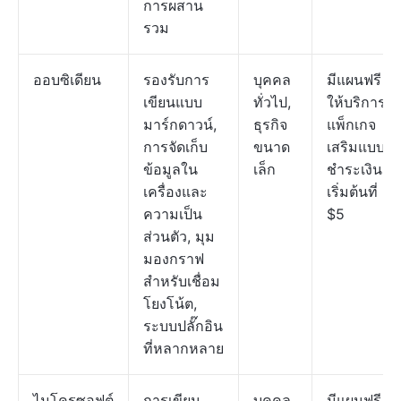
การผสาน
รวม
ออบซิเดียน
รองรับการ
บุคคล
มีแผนฟรี
เขียนแบบ
ทั่วไป,
ให้บริการ;
มาร์กดาวน์,
ธุรกิจ
แพ็กเกจ
การจัดเก็บ
ขนาด
เสริมแบบ
ข้อมูลใน
เล็ก
ชำระเงิน
เครื่องและ
เริ่มต้นที่
ความเป็น
$5
ส่วนตัว, มุม
มองกราฟ
สำหรับเชื่อม
โยงโน้ต,
ระบบปลั๊กอิน
ที่หลากหลาย
ไมโครซอฟต์
การเขียน
บุคคล
มีแผนฟรี