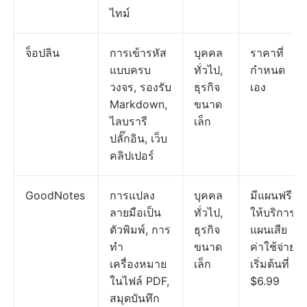
ไทม์
จ็อปลิน
การเข้ารหัส
บุคคล
ราคาที่
แบบครบ
ทั่วไป,
กำหนด
วงจร, รองรับ
ธุรกิจ
เอง
Markdown,
ขนาด
ไลบรารี
เล็ก
ปลั๊กอิน, เว็บ
คลิปเปอร์
GoodNotes
การแปลง
บุคคล
มีแผนฟรี
ลายมือเป็น
ทั่วไป,
ให้บริการ;
ตัวพิมพ์, การ
ธุรกิจ
แผนเสีย
ทำ
ขนาด
ค่าใช้จ่าย
เครื่องหมาย
เล็ก
เริ่มต้นที่
ในไฟล์ PDF,
$6.99
สมุดบันทึก