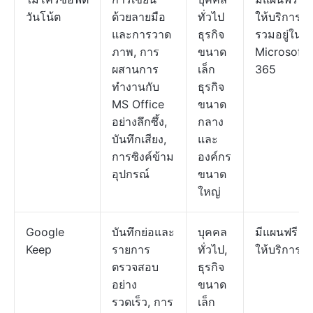
วันโน้ต
ด้วยลายมือ
ทั่วไป
ให้บริการ;
และการวาด
ธุรกิจ
รวมอยู่ใน
ภาพ, การ
ขนาด
Microsoft
ผสานการ
เล็ก
365
ทำงานกับ
ธุรกิจ
MS Office
ขนาด
อย่างลึกซึ้ง,
กลาง
บันทึกเสียง,
และ
การซิงค์ข้าม
องค์กร
อุปกรณ์
ขนาด
ใหญ่
Google
บันทึกย่อและ
บุคคล
มีแผนฟรี
Keep
รายการ
ทั่วไป,
ให้บริการ
ตรวจสอบ
ธุรกิจ
อย่าง
ขนาด
รวดเร็ว, การ
เล็ก