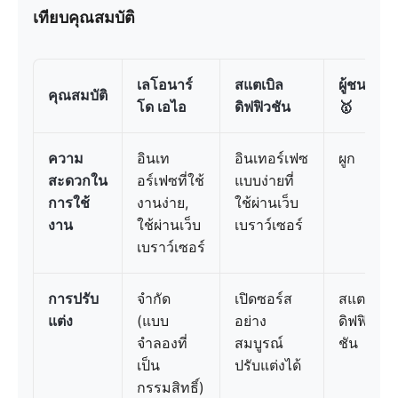
เทียบคุณสมบัติ
เลโอนาร์
สแตเบิล
ผู้ชนะ
คุณสมบัติ
โด เอไอ
ดิฟฟิวชัน
🥇
ความ
อินเท
อินเทอร์เฟซ
ผูก
สะดวกใน
อร์เฟซที่ใช้
แบบง่ายที่
การใช้
งานง่าย,
ใช้ผ่านเว็บ
งาน
ใช้ผ่านเว็บ
เบราว์เซอร์
เบราว์เซอร์
การปรับ
จำกัด
เปิดซอร์ส
สแตเบิล
แต่ง
(แบบ
อย่าง
ดิฟฟิว
จำลองที่
สมบูรณ์
ชัน
เป็น
ปรับแต่งได้
กรรมสิทธิ์)