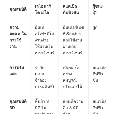
เลโอนาร์
สแตเบิล
ผู้ชนะ
คุณสมบัติ
โด เอไอ
ดิฟฟิวชัน
🥇
ความ
อินเท
อินเทอร์เฟซ
ผูก
สะดวกใน
อร์เฟซที่ใช้
ที่เรียบง่าย
การใช้
งานง่าย,
และใช้งาน
งาน
ใช้ผ่านเว็บ
ผ่านเว็บ
เบราว์เซอร์
เบราว์เซอร์
การปรับ
จำกัด
เปิดซอร์ส
สแตเบิล
แต่ง
(แบบ
อย่าง
ดิฟฟิว
จำลอง
สมบูรณ์
ชัน
กรรมสิทธิ์)
ปรับแต่งได้
คุณสมบัติ
พื้นผิว 3
แผนที่ความ
สแตเบิล
3D
มิติ ไม่
ลึก 3 มิติ
ดิฟฟิว