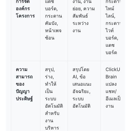
การจัด
แดช
งาน, งาน
กระดาน,
องค์กร
บอร์ด,
ย่อย, ความ
ไทม์
โครงการ
กระดาน
สัมพันธ์
ไลน์,
คัมบัง,
ระหว่าง
กระดาน
หน้าเพจ
งาน
ไวท์
ซ้อน
บอร์ด,
แดช
บอร์ด
ความ
สรุป,
สรุปโดย
ClickUp
สามารถ
ร่าง,
AI, ข้อ
Brain
ของ
ทำให้
เสนอแนะ
แปลง
ปัญญา
เป็น
อัจฉริยะ,
แชท/
ประดิษฐ์
ระบบ
ระบบ
อีเมลเป็น
อัตโนมัติ
อัตโนมัติ
งาน
สำหรับ
งาน
บริหาร