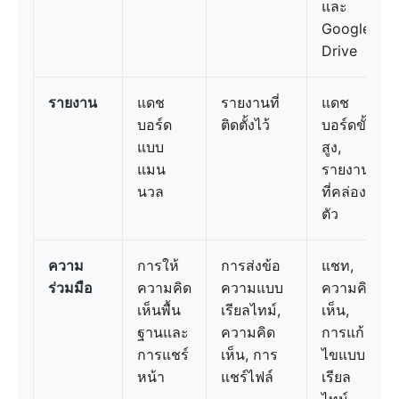
และ
Google
Drive
รายงาน
แดช
รายงานที่
แดช
บอร์ด
ติดตั้งไว้
บอร์ดขั้น
แบบ
สูง,
แมน
รายงาน
นวล
ที่คล่อง
ตัว
ความ
การให้
การส่งข้อ
แชท,
ร่วมมือ
ความคิด
ความแบบ
ความคิด
เห็นพื้น
เรียลไทม์,
เห็น,
ฐานและ
ความคิด
การแก้
การแชร์
เห็น, การ
ไขแบบ
หน้า
แชร์ไฟล์
เรียล