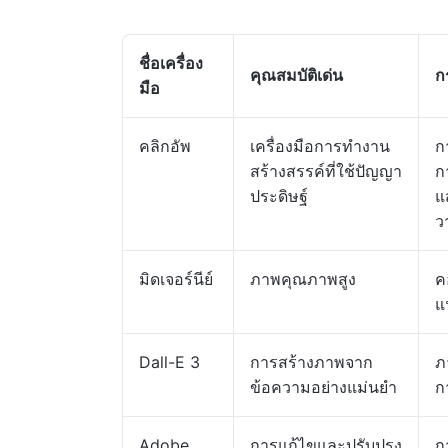
ชื่อเครื่อง
คุณสมบัติเด่น
ก
มือ
คลิกอัพ
เครื่องมือการทำงาน
ก
สร้างสรรค์ที่ใช้ปัญญา
ก
ประดิษฐ์
แ
ว
มิดเจอร์นีย์
ภาพคุณภาพสูง
ค
แ
Dall-E 3
การสร้างภาพจาก
ภ
ข้อความอย่างแม่นยำ
ก
Adobe
การแก้ไขและปรับปรุง
ก