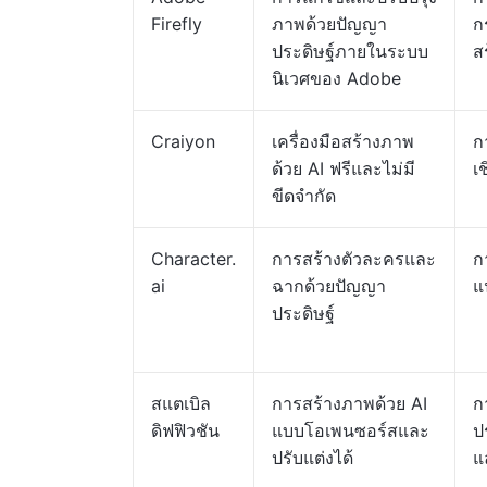
Firefly
ภาพด้วยปัญญา
ก
ประดิษฐ์ภายในระบบ
ส
นิเวศของ Adobe
Craiyon
เครื่องมือสร้างภาพ
ก
ด้วย AI ฟรีและไม่มี
เ
ขีดจำกัด
Character.
การสร้างตัวละครและ
ก
ai
ฉากด้วยปัญญา
แ
ประดิษฐ์
สแตเบิล
การสร้างภาพด้วย AI
ก
ดิฟฟิวชัน
แบบโอเพนซอร์สและ
ป
ปรับแต่งได้
แ