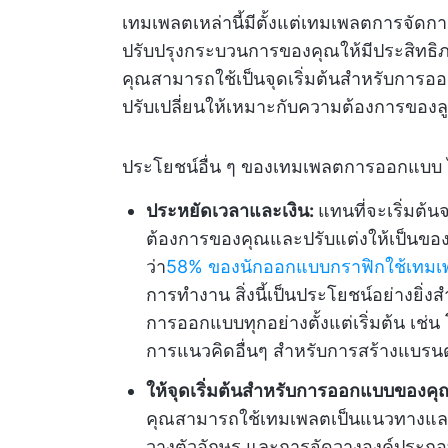
เทมเพลตเหล่านี้มีตั้งแต่เทมเพลตการจัด
ปรับปรุงกระบวนการของคุณให้มีประสิทธิ
คุณสามารถใช้เป็นจุดเริ่มต้นสำหรับการ
ปรับเปลี่ยนให้เหมาะกับความต้องการของ
ประโยชน์อื่น ๆ ของเทมเพลตการออกแบบ ไ
ประหยัดเวลาและเงิน:
แทนที่จะเริ่มต้
ต้องการของคุณและปรับแต่งให้เป็นขอ
ว่า
58% ของนักออกแบบกราฟิกใช้เทมเ
การทำงาน สิ่งนี้เป็นประโยชน์อย่างยิ่
การออกแบบทุกอย่างตั้งแต่เริ่มต้น เช
การแนวคิดอื่นๆ สำหรับการสร้างแบรนด
ให้จุดเริ่มต้นสำหรับการออกแบบของคุ
คุณสามารถใช้เทมเพลตเป็นแนวทางและเรี
วางตัวอักษร และการจัดวางองค์ประกอบ