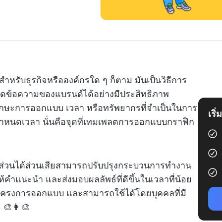
หรับธุรกิจหรือองค์กรใด ๆ ก็ตาม มันเป็นวิธีการ
อดข้อความของแบรนด์ได้อย่างมีประสิทธิภาพ
่มีทักษะการออกแบบ เวลา หรือทรัพยากรที่จำเป็นในการ
เริ
กำหนดเวลา นั่นคือจุดที่เทมเพลตการออกแบบกราฟิก
มีส่วนได้ส่วนเสียสามารถปรับปรุงกระบวนการทำงาน
้คำแนะนำ และส่งมอบผลลัพธ์ที่ดีขึ้นในเวลาที่น้อย
ับโครงการออกแบบ และสามารถใช้ได้โดยบุคคลที่มี
🎨👩‍🎨