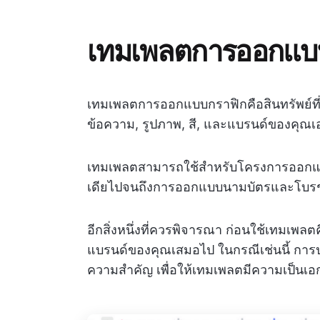
เทมเพลตการออกแบบ
เทมเพลตการออกแบบกราฟิกคือสินทรัพย์ที่
ข้อความ, รูปภาพ, สี, และแบรนด์ของคุณเ
เทมเพลตสามารถใช้สำหรับโครงการออกแบบต
เดียไปจนถึงการออกแบบนามบัตรและโบรชัว
อีกสิ่งหนึ่งที่ควรพิจารณา ก่อนใช้เทมเพ
แบรนด์ของคุณเสมอไป ในกรณีเช่นนี้ การปรั
ความสำคัญ เพื่อให้เทมเพลตมีความเป็นเ