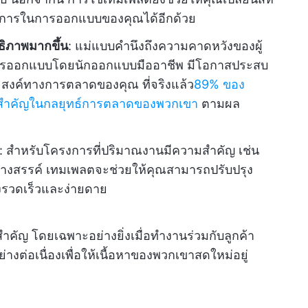
องการในการออกแบบของคุณได้อีกด้วย
ธิภาพมากขึ้น
: แม่แบบคำนึงถึงความคาดหวังของผู้
บการออกแบบโดยนักออกแบบมืออาชีพ มีโอกาสประสบ
สงค์ทางการตลาดของคุณ ที่จริงแล้ว
89% ของ
สำคัญในกลยุทธ์การตลาดของพวกเขา
ตามผล
: สำหรับโครงการที่ปริมาณงานมีความสำคัญ เช่น
้างสรรค์ เทมเพลตจะช่วยให้คุณสามารถปรับปรุง
รวดเร็วและง่ายดาย
งสำคัญ โดยเฉพาะอย่างยิ่งเมื่อทำงานร่วมกับลูกค้า
งต่อเนื่องเพื่อให้เนื้อหาของพวกเขาสดใหม่อยู่