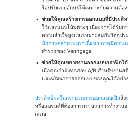
รือปรับแบบอักษรให้เหมาะกับความต้
ช่วยให้คุณสร้างการออกแบบที่มีประสิท
ใช้และแนวโน้มต่างๆ เนื่องจากได้รั
ความสำเร็จสูงและเหมาะสมกับวัตถุประ
นักการตลาดระบุว่าเนื้อหา
ภาพมีความ
สำรวจของ Venngage
ช่วยให้คุณขยายงานออกแบบกราฟิกได้
เมื่อคุณกำลังทดสอบ A/B สำหรับงานสร
และพัฒนาการออกแบบของคุณได้อย่าง
ประสิทธิผลในกระบวนการออกแบบเป็น
สิ่
หรือแบรนด์ที่ต้องการกระบวนการทำงานอย่า
เสมอ