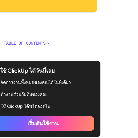
TABLE OF CONTENTS
่มใช้ ClickUp ได้วันนี้เลย
จัดการงานทั้งหมดของคุณได้ในที่เดียว
ทำงานร่วมกับทีมของคุณ
ใช้ ClickUp ได้ฟรีตลอดไป
เริ่มต้นใช้งาน