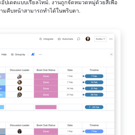
ปเดตแบบเรียลไทม์. งานถูกจัดหมวดหมู่ด้วยสีเพื่อ
วามคืบหน้าสามารถทำได้ในพริบตา.