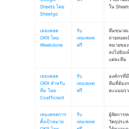
Sheets โดย
ใน Sheet
Sheetgo
เทมเพลต
รับ
ทีมขนาดเล
OKR โดย
เทมเพลต
ถ่ายทอดเป
Weekdone
ฟรี
หมายของบ
ลงไปยังแ
แต่ละทีม
เทมเพลต
รับ
องค์กรที่
OKR สำหรับ
เทมเพลต
ทีมที่ต้อง
ทีม โดย
ฟรี
คะแนนรว
Coefficient
เทมเพลตการ
รับ
ผู้จัดการ
ตั้งเป้าหมาย
เทมเพลต
วัตถุประส
OKR โดย
ฟรี
ใต้ความก