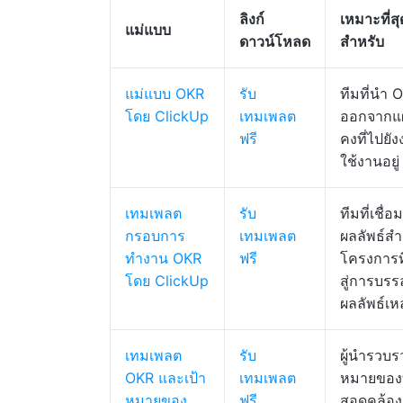
ลิงก์
เหมาะที่สุ
แม่แบบ
ดาวน์โหลด
สำหรับ
แม่แบบ OKR
รับ
ทีมที่นำ 
โดย ClickUp
เทมเพลต
ออกจากแ
ฟรี
คงที่ไปยัง
ใช้งานอยู่
เทมเพลต
รับ
ทีมที่เชื่
กรอบการ
เทมเพลต
ผลลัพธ์สำ
ทำงาน OKR
ฟรี
โครงการท
โดย ClickUp
สู่การบรรล
ผลลัพธ์เหล
เทมเพลต
รับ
ผู้นำรวบร
OKR และเป้า
เทมเพลต
หมายของท
หมายของ
ฟรี
สอดคล้อง