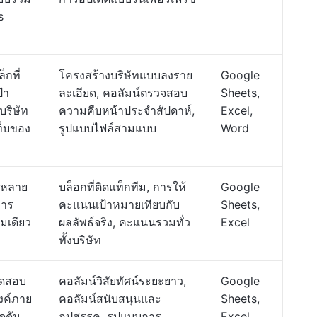
s
็กที่
โครงสร้างบริษัทแบบลงราย
Google
้า
ละเอียด, คอลัมน์ตรวจสอบ
Sheets,
ริษัท
ความคืบหน้าประจำสัปดาห์,
Excel,
ท็บของ
รูปแบบไฟล์สามแบบ
Word
มีหลาย
บล็อกที่ติดแท็กทีม, การให้
Google
การ
คะแนนเป้าหมายเทียบกับ
Sheets,
มเดียว
ผลลัพธ์จริง, คะแนนรวมทั่ว
Excel
ทั้งบริษัท
ทดสอบ
คอลัมน์วิสัยทัศน์ระยะยาว,
Google
งค์ภาย
คอลัมน์สนับสนุนและ
Sheets,
ดดัน
อุปสรรค, รูปแบบการ
Excel