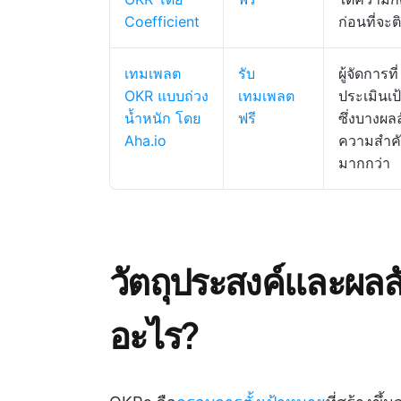
Coefficient
ก่อนที่จะ
เทมเพลต
รับ
ผู้จัดการที่
OKR แบบถ่วง
เทมเพลต
ประเมินเ
น้ำหนัก โดย
ฟรี
ซึ่งบางผลล
Aha.io
ความสำค
มากกว่า
วัตถุประสงค์และผลลั
อะไร?