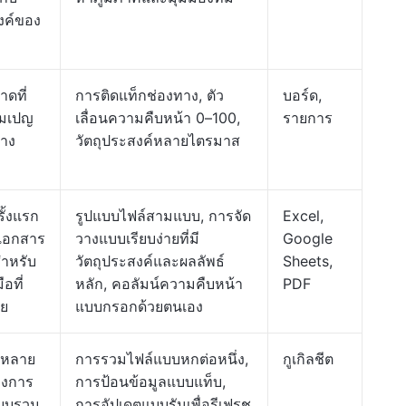
งค์ของ
ดที่
การติดแท็กช่องทาง, ตัว
บอร์ด,
คมเปญ
เลื่อนความคืบหน้า 0–100,
รายการ
าง
วัตถุประสงค์หลายไตรมาส
รั้งแรก
รูปแบบไฟล์สามแบบ, การจัด
Excel,
รเอกสาร
วางแบบเรียบง่ายที่มี
Google
สำหรับ
วัตถุประสงค์และผลลัพธ์
Sheets,
ือที่
หลัก, คอลัมน์ความคืบหน้า
PDF
ย
แบบกรอกด้วยตนเอง
มีหลาย
การรวมไฟล์แบบหกต่อหนึ่ง,
กูเกิลชีต
องการ
การป้อนข้อมูลแบบแท็บ,
บบรวม
การอัปเดตแบบรันเพื่อรีเฟรช