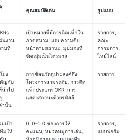
ด
คุณสมบัติเด่น
รูปแบบ
OKRs
เป้าหมายที่มีการติดแท็กใน
รายการ,
ผ่นงาน
ภาคสนาม, แถบความคืบ
คณะ
งานที่
หน้าตามสถานะ, มุมมองที่
กรรมการ,
จัดกลุ่มเป็นไตรมาส
ไทม์ไลน์
อมโยง
การซ้อนวัตถุประสงค์ถึง
รายการ
คัญกับ
โครงการสามระดับ, การติด
ี่นำไป
แท็กประเภท OKR, การ
ุ
แสดงสถานะด้วยรหัสสี
่านั้น
วมเป้า
0. 0–1. 0 ช่องการให้
รายการ,
ีมให้
คะแนน, หมวดหมู่การเล่น,
แบบฟอร์ม
กับ
ห้าภูมิภาคและมุมมองทีม