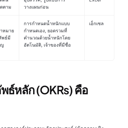
ติดตาม
วางแผนก่อน
การกำหนดน้ำหนักแบบ
เอ็กเซล
ป้าหมาย
กำหนดเอง, ยอดรวมที่
ัพธ์มี
คำนวณด้วยน้ำหนักโดย
ัญ
อัตโนมัติ, เจ้าของที่มีชื่อ
พธ์หลัก (OKRs) คือ