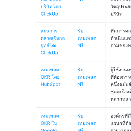
บริษัทโดย
วัตถุประส
ClickUp
บริษัท
แผนการ
รับ
ทีมการตลา
ตลาดเชิงกล
เทมเพลต
ดำเนินแ
ยุทธ์โดย
ฟรี
ตามช่องท
ClickUp
เทมเพลต
รับ
ผู้ใช้งานค
OKR โดย
เทมเพลต
ที่ต้องกา
HubSpot
ฟรี
หนึ่งฉบับ
ชุดเครื่องม
หลากหลา
เทมเพลต
รับ
องค์กรที่
OKR ใน
เทมเพลต
แผนกที่ต้
Google
ฟรี
รายงานแ