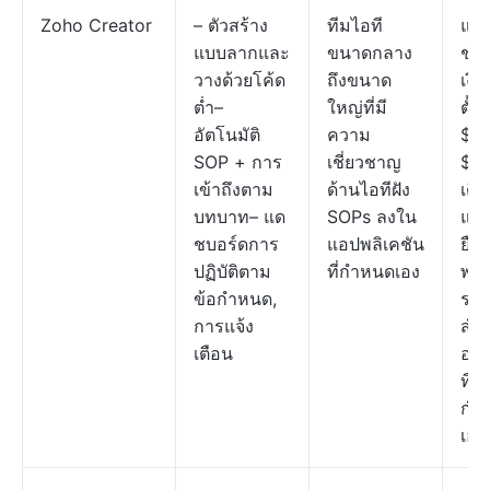
Zoho Creator
– ตัวสร้าง
ทีมไอที
แผ
แบบลากและ
ขนาดกลาง
ชำ
วางด้วยโค้ด
ถึงขนาด
เงิน
ต่ำ–
ใหญ่ที่มี
ตั้ง
อัตโนมัติ
ความ
$10
SOP + การ
เชี่ยวชาญ
$30
เข้าถึงตาม
ด้านไอทีฝัง
เดือ
บทบาท– แด
SOPs ลงใน
แผ
ชบอร์ดการ
แอปพลิเคชัน
ยืดห
ปฏิบัติตาม
ที่กำหนดเอง
พร้
ข้อกำหนด,
รา
การแจ้ง
สำห
เตือน
องค
ที่
กำ
เอง