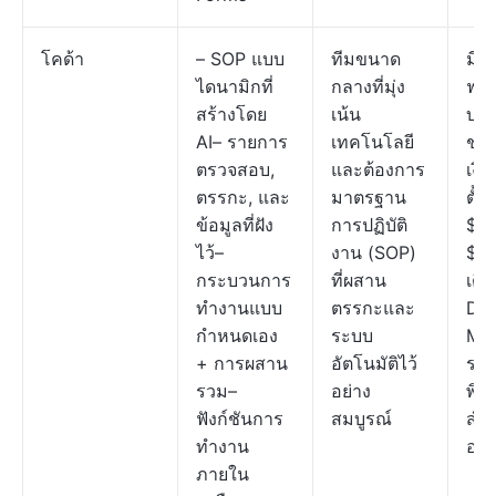
โคด้า
– SOP แบบ
ทีมขนาด
มีแ
ไดนามิกที่
กลางที่มุ่ง
ฟรีใ
สร้างโดย
เน้น
บริ
AI– รายการ
เทคโนโลยี
ชำ
ตรวจสอบ,
และต้องการ
เงิน
ตรรกะ, และ
มาตรฐาน
ตั้ง
ข้อมูลที่ฝัง
การปฏิบัติ
$12
ไว้–
งาน (SOP)
$36
กระบวนการ
ที่ผสาน
เดื
ทำงานแบบ
ตรรกะและ
Do
กำหนดเอง
ระบบ
Mak
+ การผสาน
อัตโนมัติไว้
รา
รวม–
อย่าง
พิเ
ฟังก์ชันการ
สมบูรณ์
สำห
ทำงาน
องค
ภายใน