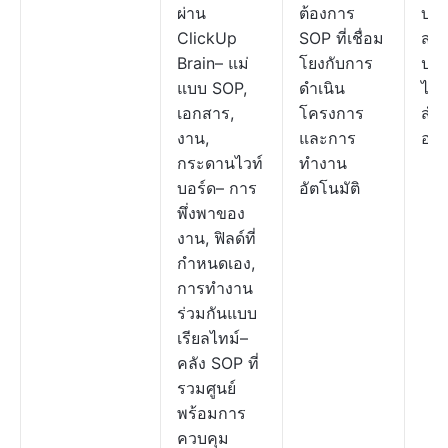
ผ่าน
ต้องการ
บริ
ClickUp
SOP ที่เชื่อม
สา
Brain– แม่
โยงกับการ
ปรั
แบบ SOP,
ดำเนิน
ได้
เอกสาร,
โครงการ
สำห
งาน,
และการ
องค
กระดานไวท์
ทำงาน
บอร์ด– การ
อัตโนมัติ
พึ่งพาของ
งาน, ฟิลด์ที่
กำหนดเอง,
การทำงาน
ร่วมกันแบบ
เรียลไทม์–
คลัง SOP ที่
รวมศูนย์
พร้อมการ
ควบคุม