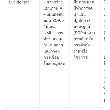
Lucidchart
– การสร้าง
ทีมทุกขนาด
มีแ
แผนภาพ AI
ที่ทำการจัด
ฟรีใ
– แผนผังขั้น
ทำแผน
บริ
ตอน SOP, ส
ปฏิบัติการ
ชำ
วิมเลน,
มาตรฐาน
เงิน
UML – การ
(SOPs) แบบ
ต้นที
ทำงานร่วม
ภาพสำหรับ
$9/
กันแบบลาก
การดำเนิน
เดื
และวาง –
งานหรือ
(บุ
การเชื่อม
วิศวกรรม
$10/
โยงข้อมูลสด
ใช้/
เดื
(ทีม
รา
พิเ
สำห
องค