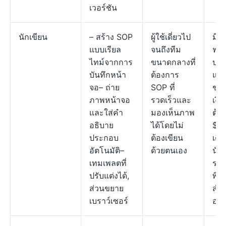
เวอร์ชัน
นักเขียน
– สร้าง SOP
ผู้ใช้เดี่ยวไป
มีแ
แบบเรียล
จนถึงทีม
ฟรีใ
ไทม์จากการ
ขนาดกลางที่
บริ
บันทึกหน้า
ต้องการ
แผ
จอ– ถ่าย
SOP ที่
ชำ
ภาพหน้าจอ
รวดเร็วและ
เงิน
และใส่คำ
มองเห็นภาพ
ต้นที
อธิบาย
ได้โดยไม่
$15
ประกอบ
ต้องเขียน
เดือ
อัตโนมัติ–
ด้วยตนเอง
นั่ง;
เทมเพลตที่
รา
ปรับแต่งได้,
พิเ
ส่วนขยาย
สำห
เบราว์เซอร์
องค