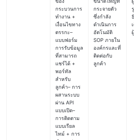
ของ
ขนาดใหญ่ที่
ผู้ใช
กระบวนการ
กระจายตัว
รูป
ทำงาน +
ซึ่งกำลัง
$5/
เงื่อนไขทาง
ดำเนินการ
เดื
ตรรกะ–
อัตโนมัติ
ผู้ใ
แบบฟอร์ม
SOP ภายใน
การรับข้อมูล
องค์กรและที่
ที่สามารถ
ติดต่อกับ
แชร์ได้ +
ลูกค้า
พอร์ทัล
สำหรับ
ลูกค้า– การ
ผสานระบบ
ผ่าน API
แบบเปิด–
การติดตาม
แบบเรียล
ไทม์ + การ