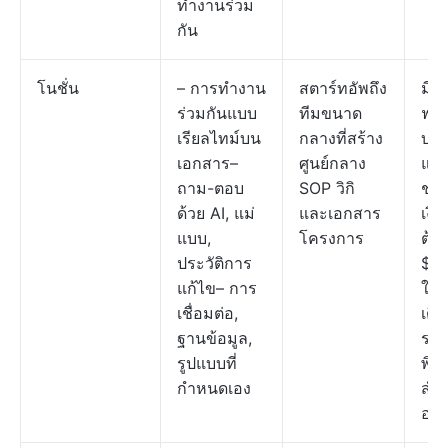
ทำงานร่วม
กัน
โนชั่น
– การทำงาน
สตาร์ทอัพถึง
มีแ
ร่วมกันแบบ
ทีมขนาด
ฟรีใ
เรียลไทม์บน
กลางที่สร้าง
บริ
เอกสาร–
ศูนย์กลาง
แผ
ถาม-ตอบ
SOP วิกิ
ชำ
ด้วย AI, แม่
และเอกสาร
เงิน
แบบ,
โครงการ
ต้นที
ประวัติการ
$12/
แก้ไข– การ
ใช้/
เชื่อมต่อ,
เดือ
ฐานข้อมูล,
รา
รูปแบบที่
พิเ
กำหนดเอง
สำห
องค