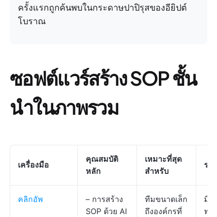
ครั้งแรกถูกค้นพบในกระดาษปาปิรุสของอียิปต์
โบราณ
ซอฟต์แวร์สร้าง SOP ชั้น
นำในภาพรวม
คุณสมบัติ
เหมาะที่สุด
เครื่องมือ
รา
หลัก
สำหรับ
คลิกอัพ
– การสร้าง
ทีมขนาดเล็ก
มีแ
SOP ด้วย AI
ถึงองค์กรที่
ฟรีใ