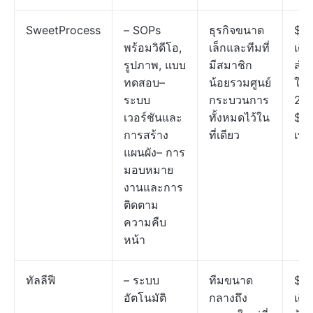
SweetProcess
– SOPs
ธุรกิจขนาด
$99
พร้อมวิดีโอ,
เล็กและทีมที่
เดื
รูปภาพ, แบบ
มีสมาชิก
สำหร
ทดสอบ–
น้อยรวมศูนย์
ใช้ส
ระบบ
กระบวนการ
20 
เวอร์ชันและ
ทั้งหมดไว้ใน
$5/ผ
การสร้าง
ที่เดียว
เพิ่
แผนผัง– การ
มอบหมาย
งานและการ
ติดตาม
ความคืบ
หน้า
ทัลลีฟี
– ระบบ
ทีมขนาด
$30
อัตโนมัติ
กลางถึง
เดื