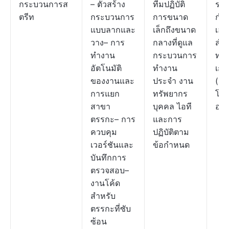
กระบวนการส
– ตัวสร้าง
ทีมปฏิบัติ
ราค
ตรีท
กระบวนการ
การขนาด
กำ
แบบลากและ
เล็กถึงขนาด
เอง
วาง– การ
กลางที่ดูแล
สำห
ทำงาน
กระบวนการ
ทุก
อัตโนมัติ
ทำงาน
เกจ
ของงานและ
ประจำ งาน
(เริ
การแยก
ทรัพยากร
โปร
สาขา
บุคคล ไอที
องค
ตรรกะ– การ
และการ
ควบคุม
ปฏิบัติตาม
เวอร์ชันและ
ข้อกำหนด
บันทึกการ
ตรวจสอบ–
งานโค้ด
สำหรับ
ตรรกะที่ซับ
ซ้อน