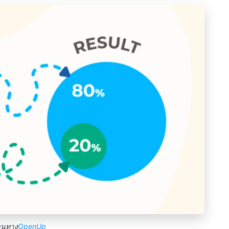
านทาง
OpenUp