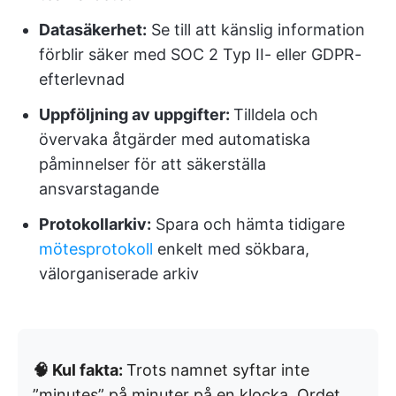
Datasäkerhet:
Se till att känslig information
förblir säker med SOC 2 Typ II- eller GDPR-
efterlevnad
Uppföljning av uppgifter:
Tilldela och
övervaka åtgärder med automatiska
påminnelser för att säkerställa
ansvarstagande
Protokollarkiv:
Spara och hämta tidigare
mötesprotokoll
enkelt med sökbara,
välorganiserade arkiv
🧠 Kul fakta:
Trots namnet syftar inte
”minutes” på minuter på en klocka. Ordet