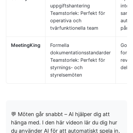
uppgiftshantering
intell
Teamstorlek: Perfekt för
samma
operativa och
auto
tvärfunktionella team
påmin
MeetingKing
Formella
Godk
dokumentationsstandarder
forme
Teamstorlek: Perfekt för
revis
styrnings- och
delta
styrelsemöten
💬 Möten går snabbt – AI hjälper dig att
hänga med. I den här videon lär du dig hur
du använder AI för att automatiskt spela in,