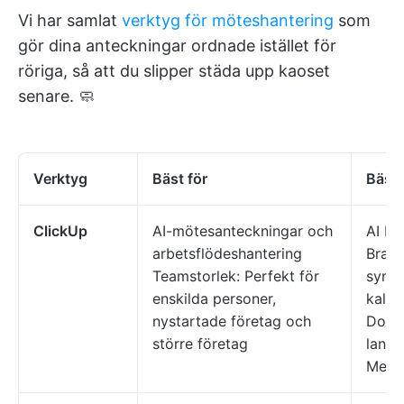
Vi har samlat
verktyg för möteshantering
som
gör dina anteckningar ordnade istället för
röriga, så att du slipper städa upp kaoset
senare. 🧼
Verktyg
Bäst för
Bästa
ClickUp
AI-mötesanteckningar och
AI No
arbetsflödeshantering
Brain
Teamstorlek: Perfekt för
synkr
enskilda personer,
kalen
nystartade företag och
Docs-
större företag
lanse
Meet