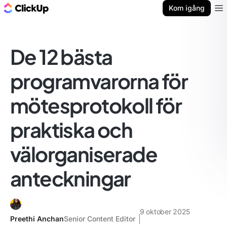
ClickUp-bloggen
Kom igång
Ope
De 12 bästa
programvarorna för
mötesprotokoll för
praktiska och
välorganiserade
anteckningar
9 oktober 2025
Preethi Anchan
Senior Content Editor