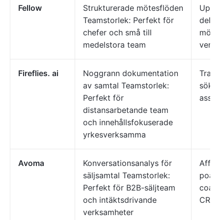
Fellow
Strukturerade mötesflöden
Uppfö
Teamstorlek: Perfekt för
delad
chefer och små till
mötes
medelstora team
verkt
Fireflies. ai
Noggrann dokumentation
Trans
av samtal Teamstorlek:
sökni
Perfekt för
assis
distansarbetande team
och innehållsfokuserade
yrkesverksamma
Avoma
Konversationsanalys för
Affärs
säljsamtal Teamstorlek:
poäng
Perfekt för B2B-säljteam
coach
och intäktsdrivande
CRM-
verksamheter