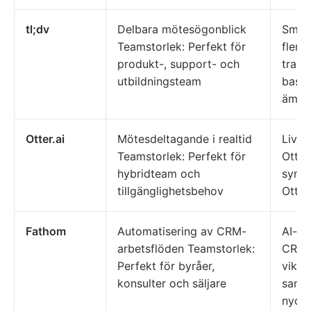
tl;dv
Delbara mötesögonblick
Smart
Teamstorlek: Perfekt för
flers
produkt-, support- och
trans
utbildningsteam
base
ämnes
Otter.ai
Mötesdeltagande i realtid
Live-
Teamstorlek: Perfekt för
Otter
hybridteam och
synkr
tillgänglighetsbehov
Otter
Fathom
Automatisering av CRM-
AI-sa
arbetsflöden Teamstorlek:
CRM-s
Perfekt för byråer,
vikti
konsulter och säljare
samta
nycke