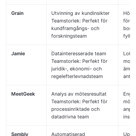
Grain
Utvinning av kundinsikter
Höjdp
Teamstorlek: Perfekt för
för ta
kundframgångs- och
bortt
forskningsteam
fylln
Jamie
Datainteresserade team
Lokal
Teamstorlek: Perfekt för
moln
juridik-, ekonomi- och
ämne
regelefterlevnadsteam
antec
MeetGeek
Analys av mötesresultat
Enga
Teamstorlek: Perfekt för
mötes
processinriktade och
anpa
datadrivna team
instr
Sembly
Automatiserad
Uppfö