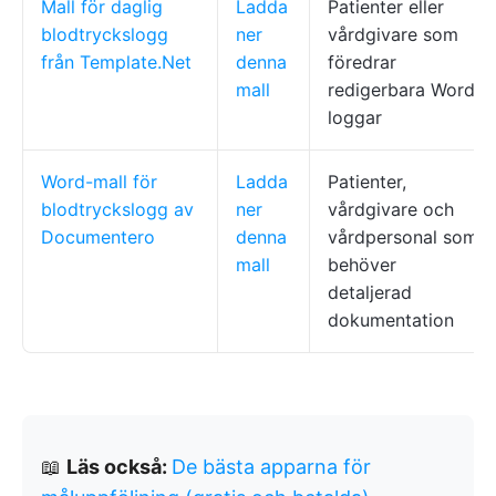
Mall för daglig
Ladda
Patienter eller
blodtryckslogg
ner
vårdgivare som
från Template.Net
denna
föredrar
mall
redigerbara Word-
loggar
Word-mall för
Ladda
Patienter,
blodtryckslogg av
ner
vårdgivare och
Documentero
denna
vårdpersonal som
mall
behöver
detaljerad
dokumentation
📖
Läs också:
De bästa apparna för