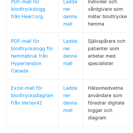
PDF-mall för
Ladda
Individer och
blodtryckslogg
ner
vårdgivare som
från Heart.org
denna
mäter blodtrycket
mall
hemma
PDF-mall för
Ladda
Självspårare och
blodtryckslogg för
ner
patienter som
hemmabruk från
denna
arbetar med
Hypertension
mall
specialister
Canada
Excel-mall för
Ladda
Hälsomedvetna
blodtrycksdiagram
ner
användare som
från Vertex42
denna
föredrar digitala
mall
loggar och
diagram