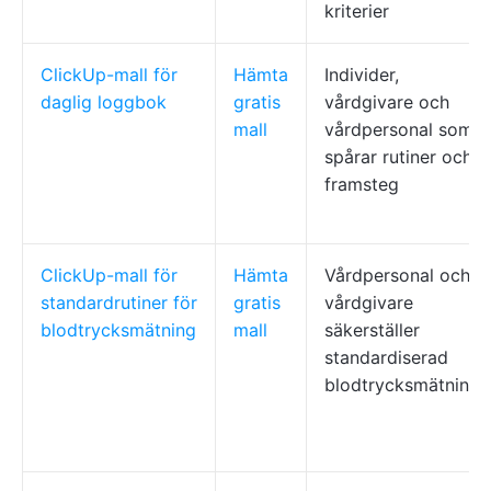
kriterier
ClickUp-mall för
Hämta
Individer,
daglig loggbok
gratis
vårdgivare och
mall
vårdpersonal som
spårar rutiner och
framsteg
ClickUp-mall för
Hämta
Vårdpersonal och
standardrutiner för
gratis
vårdgivare
blodtrycksmätning
mall
säkerställer
standardiserad
blodtrycksmätning