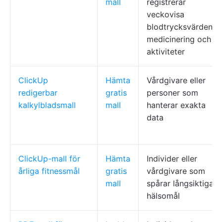
mall
registrerar
veckovisa
blodtrycksvärden,
medicinering och
aktiviteter
ClickUp
Hämta
Vårdgivare eller
redigerbar
gratis
personer som
kalkylbladsmall
mall
hanterar exakta
data
ClickUp-mall för
Hämta
Individer eller
årliga fitnessmål
gratis
vårdgivare som
mall
spårar långsiktiga
hälsomål