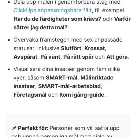
Dela upp målen i genomförbara steg med
ClickUps anpassningsbara fält
, till exempel
Har du de färdigheter som krävs?
och
Varför
sätter jag detta mål?
Övervaka framstegen med sex anpassade
statusar, inklusive
Slutfört
,
Krossat
,
Avspårat
,
På vänt
,
På rätt spår
och
Att göra
.
Visualisera dina insatser genom fem olika
vyer, såsom
SMART-mål
,
Målinriktade
insatser
,
SMART-mål-arbetsblad
,
Företagsmål
och
Kom igång-guide
.
📌 Perfekt för:
Personer som vill sätta upp
och uppnå personliga mål med hjälp av