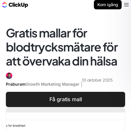
ClickUp-bloggen
Kom igång
Ope
Gratis mallar för
blodtrycksmätare för
att övervaka din hälsa
10 oktober 2025
Praburam
Growth Marketing Manager
Få gratis mall