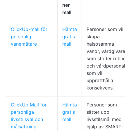
ner
mall
ClickUp-mall för
Hämta
Personer som vill
personlig
gratis
skapa
vanemätare
mall
hälsosamma
vanor, vårdgivare
som stöder rutiner
och vårdpersonal
som vill
upprätthålla
konsekvens.
ClickUp Mall för
Hämta
Personer som
personliga
gratis
sätter upp
livsstilsval och
mall
livsstilsmål med
målsättning
hjälp av SMART-