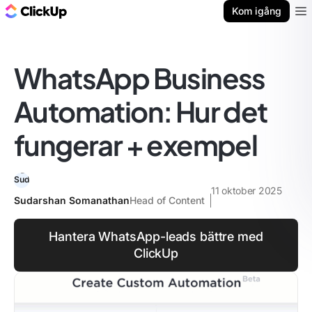
ClickUp-bloggen
Kom igång
Ope
WhatsApp Business
Automation: Hur det
fungerar + exempel
11 oktober 2025
Sudarshan Somanathan
Head of Content
Hantera WhatsApp-leads bättre med
ClickUp