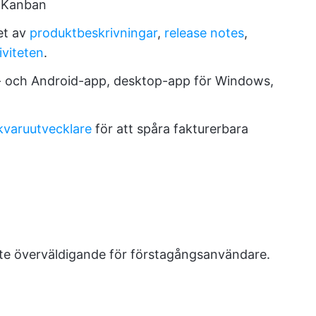
h Kanban
et av
produktbeskrivningar
,
release notes
,
iviteten
.
S- och Android-app, desktop-app för Windows,
kvaruutvecklare
för att spåra fakturerbara
ite överväldigande för förstagångsanvändare.