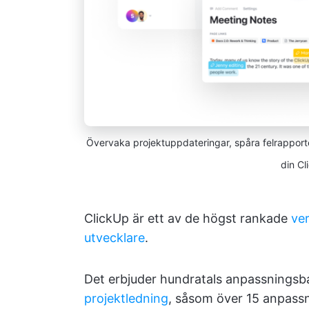
Övervaka projektuppdateringar, spåra felrapporte
din C
ClickUp är ett av de högst rankade
ver
utvecklare
.
Det erbjuder hundratals anpassningsba
projektledning
, såsom över 15 anpassn