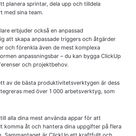
t planera sprintar, dela upp och tilldela
vt med sina team.
klare erbjuder också en anpassad
ig att skapa anpassade triggers och åtgärder
fter och förenkla även de mest komplexa
tformen anpassningsbar – du kan bygga ClickUp
eferenser och projektbehov.
 ett av de bästa produktivitetsverktygen är dess
integreras med över 1 000 arbetsverktyg, som
ill alla dina mest använda appar för att
elt komma åt och hantera dina uppgifter på flera
n. Sammantaget är ClickUp ett kraftfullt och