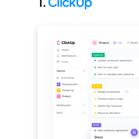
1.
ClickUp