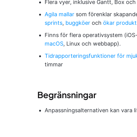
Flera vyer, inklusive Gantt, Box oc
Agila mallar
som förenklar skapand
sprints
,
buggköer
och
ökar produkt
Finns för flera operativsystem (iO
macOS
, Linux och webbapp).
Tidrapporteringsfunktioner för mju
timmar
Begränsningar
Anpassningsalternativen kan vara l