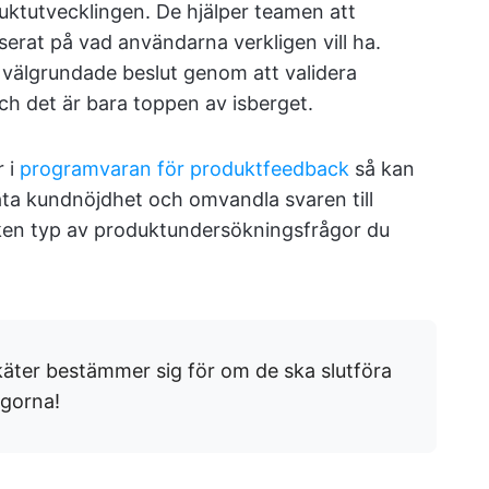
uktutvecklingen. De hjälper teamen att
aserat på vad användarna verkligen vill ha.
a välgrundade beslut genom att validera
h det är bara toppen av isberget.
 i
programvaran för produktfeedback
så kan
äta kundnöjdhet och omvandla svaren till
ilken typ av produktundersökningsfrågor du
nkäter bestämmer sig för om de ska slutföra
ågorna!