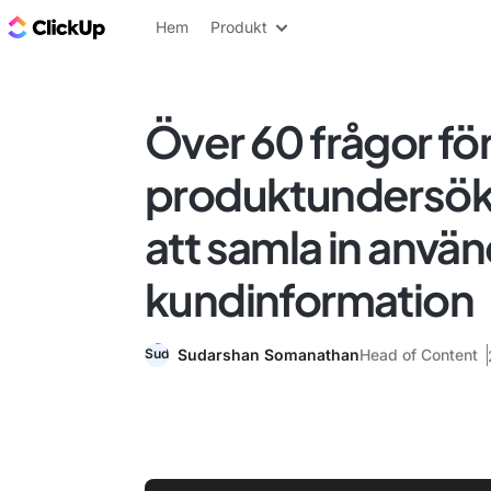
ClickUp-bloggen
Hem
Produkt
Över 60 frågor fö
produktundersökn
att samla in anvä
kundinformation
Sudarshan Somanathan
Head of Content