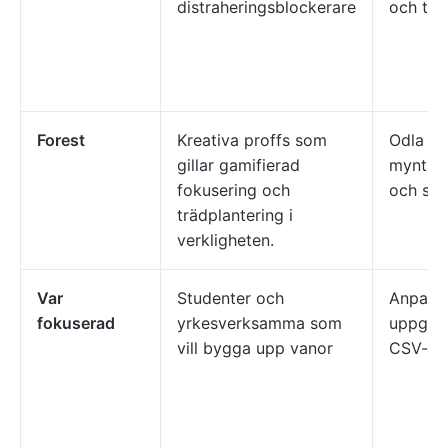
distraheringsblockerare
och tid
Forest
Kreativa proffs som
Odla trä
gillar gamifierad
mynt, s
fokusering och
och stat
trädplantering i
verkligheten.
Var
Studenter och
Anpassa
fokuserad
yrkesverksamma som
uppgift
vill bygga upp vanor
CSV-ex