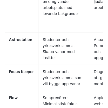
en omgivande
ljudlan
arbetsplats med
arbets
levande bakgrunder
Astrostation
Studenter och
Anpass
yrkesverksamma:
Pomodo
Skapa vanor med
och
insikter
uppgift
Focus Keeper
Studenter och
Diagram,
yrkesverksamma som
att göra
vill bygga upp vanor
mobil
Flow
Soloprenörer;
Apples 
Minimalistisk fokus,
webbpla