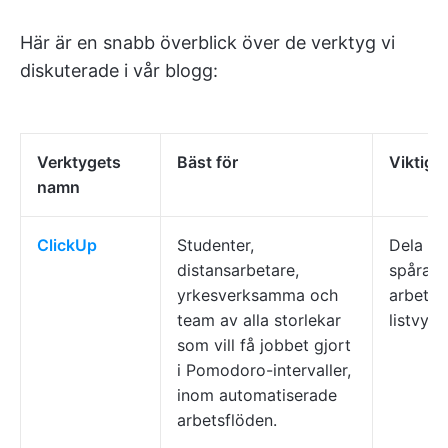
Här är en snabb överblick över de verktyg vi
diskuterade i vår blogg:
Verktygets
Bäst för
Viktiga
namn
ClickUp
Studenter,
Dela up
distansarbetare,
spåra ti
yrkesverksamma och
arbetsi
team av alla storlekar
listvy
som vill få jobbet gjort
i Pomodoro-intervaller,
inom automatiserade
arbetsflöden.