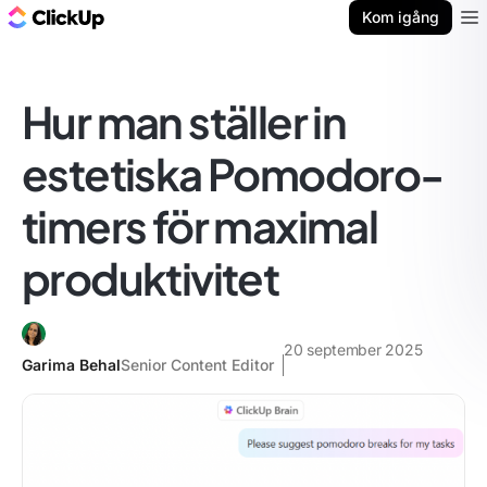
ClickUp-bloggen
Kom igång
Ope
Hur man ställer in
estetiska Pomodoro-
timers för maximal
produktivitet
20 september 2025
Garima Behal
Senior Content Editor