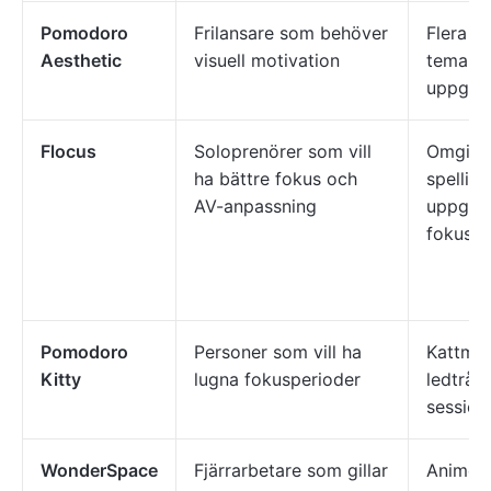
Pomodoro
Frilansare som behöver
Flera es
Aesthetic
visuell motivation
teman,
uppgift
Flocus
Soloprenörer som vill
Omgivni
ha bättre fokus och
spellisto
AV-anpassning
uppgift
fokussta
Pomodoro
Personer som vill ha
Kattmoti
Kitty
lugna fokusperioder
ledtråd
session
WonderSpace
Fjärrarbetare som gillar
Animera