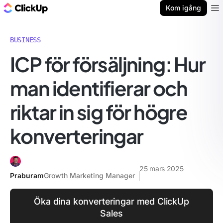
ClickUp-bloggen
Kom igång
Ope
BUSINESS
ICP för försäljning: Hur
man identifierar och
riktar in sig för högre
konverteringar
25 mars 2025
Praburam
Growth Marketing Manager
Öka dina konverteringar med ClickUp
Sales