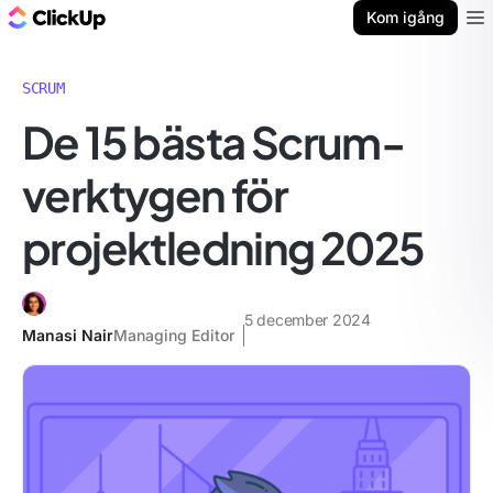
ClickUp-bloggen
Kom igång
Ope
SCRUM
De 15 bästa Scrum-
verktygen för
projektledning 2025
5 december 2024
Manasi Nair
Managing Editor