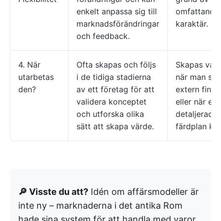
enkelt anpassa sig till
omfattande
marknadsförändringar
karaktär.
och feedback.
4. När
Ofta skapas och följs
Skapas vanl
utarbetas
i de tidiga stadierna
när man sök
den?
av ett företag för att
extern finan
validera konceptet
eller när en
och utforska olika
detaljerad o
sätt att skapa värde.
färdplan krä
🔎 Visste du att?
Idén om affärsmodeller är
inte ny – marknaderna i det antika Rom
hade sina system för att handla med varor