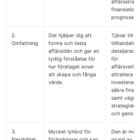
affärsstrateg
finansiella
prognoser e
2.
Det hjälper dig att
Tjänar till at
Omfattning
forma och testa
tillhandahål
affärsidén och ger en
detaljerad f
tydlig förståelse för
för
hur företaget avser
affärsverks
att skapa och fånga
attrahera
värde.
investerare 
säkra finans
samt vägle
strategisk p
och genomf
3.
Mycket lyhörd för
Den är mer 
Flexibilitet
förändringar och kan
grund av si