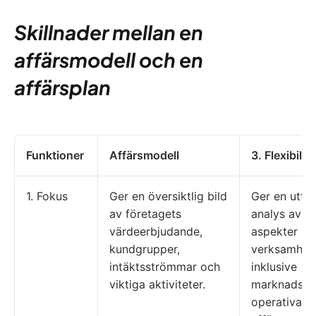
Skillnader mellan en
affärsmodell och en
affärsplan
Funktioner
Affärsmodell
3. Flexibilite
1. Fokus
Ger en översiktlig bild
Ger en utt
av företagets
analys av al
värdeerbjudande,
aspekter av
kundgrupper,
verksamhet
intäktsströmmar och
inklusive
viktiga aktiviteter.
marknadsan
operativa pl