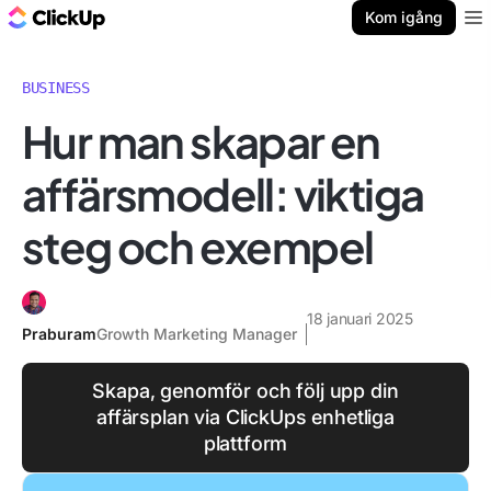
ClickUp-bloggen
Kom igång
Ope
BUSINESS
Hur man skapar en
affärsmodell: viktiga
steg och exempel
18 januari 2025
Praburam
Growth Marketing Manager
Skapa, genomför och följ upp din
affärsplan via ClickUps enhetliga
plattform