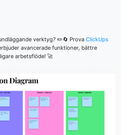
undläggande verktyg
?
✏️🔄 Prova
ClickUps
rbjuder avancerade funktioner, bättre
igare arbetsflöde! 🚀