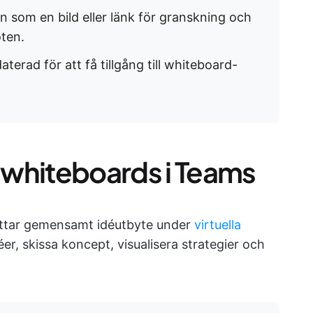
 som en bild eller länk för granskning och
öten.
erad för att få tillgång till whiteboard-
 whiteboards i Teams
ättar gemensamt idéutbyte under
virtuella
er, skissa koncept, visualisera strategier och