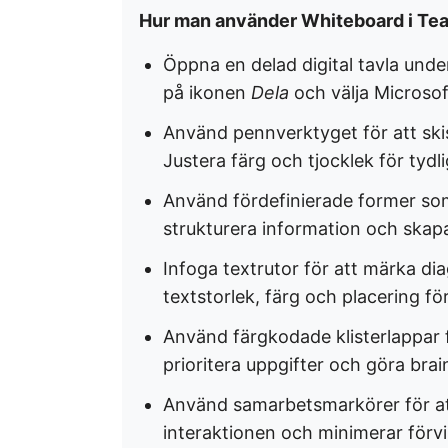
Hur man använder Whiteboard i Te
Öppna en delad digital tavla und
på ikonen
Dela
och välja Microso
Använd pennverktyget för att skis
Justera färg och tjocklek för tydli
Använd fördefinierade former som 
strukturera information och skap
Infoga textrutor för att märka dia
textstorlek, färg och placering för 
Använd färgkodade klisterlappar f
prioritera uppgifter och göra bra
Använd samarbetsmarkörer för att 
interaktionen och minimerar förvi