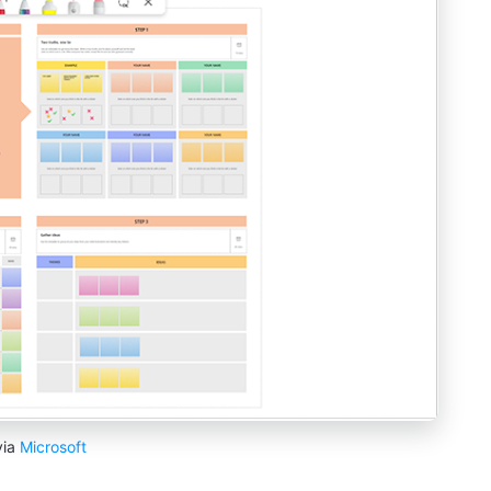
via
Microsoft