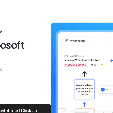
r
rosoft
25
vitet med ClickUp