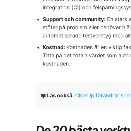
integration (CI) och felspårningssy
Support och community:
En stark 
stöter på problem eller behöver hjä
automatiserade testverktyg med ak
Kostnad:
Kostnaden är en viktig fa
Titta på det totala värdet som autom
kostnaden.
📖 Läs också:
ClickUp förändrar spe
De 20 bästa verkt