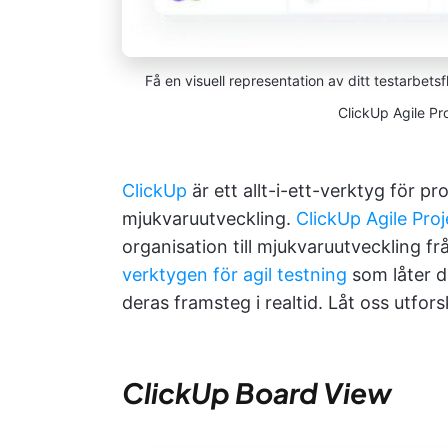
Få en visuell representation av ditt testarbets
ClickUp Agile P
ClickUp
är ett allt-i-ett-verktyg för pro
mjukvaruutveckling.
ClickUp Agile Pr
organisation till mjukvaruutveckling från
verktygen för agil testning
som låter di
deras framsteg i realtid. Låt oss utfor
ClickUp Board View