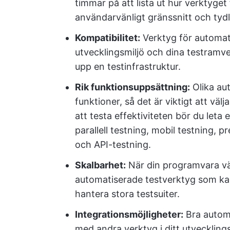
timmar på att lista ut hur verktyget
användarvänligt gränssnitt och tyd
Kompatibilitet:
Verktyg för automat
utvecklingsmiljö och dina testramve
upp en testinfrastruktur.
Rik funktionsuppsättning:
Olika aut
funktioner, så det är viktigt att väl
att testa effektiviteten bör du leta 
parallell testning, mobil testning, 
och API-testning.
Skalbarhet:
När din programvara väx
automatiserade testverktyg som kan
hantera stora testsuiter.
Integrationsmöjligheter:
Bra automa
med andra verktyg i ditt utveckling