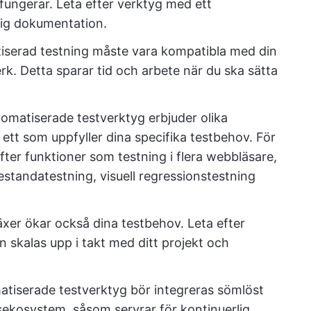
 fungerar. Leta efter verktyg med ett
lig dokumentation.
iserad testning måste vara kompatibla med din
rk. Detta sparar tid och arbete när du ska sätta
omatiserade testverktyg erbjuder olika
ja ett som uppfyller dina specifika testbehov. För
efter funktioner som testning i flera webbläsare,
prestandatestning, visuell regressionstestning
er ökar också dina testbehov. Leta efter
 skalas upp i takt med ditt projekt och
tiserade testverktyg bör integreras sömlöst
sekosystem, såsom servrar för kontinuerlig