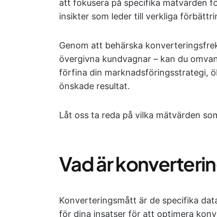
att fokusera på specifika mätvärden f
insikter som leder till verkliga förbättri
Genom att behärska konverteringsfrekv
övergivna kundvagnar – kan du omvandl
förfina din marknadsföringsstrategi,
önskade resultat.
Låt oss ta reda på vilka mätvärden som 
Vad är konverteri
Konverteringsmått är de specifika da
för dina insatser för att optimera kon