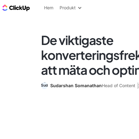
ClickUp-bloggen
Hem
Produkt
De viktigaste
konverteringsfr
att mäta och opt
Sudarshan Somanathan
Head of Content