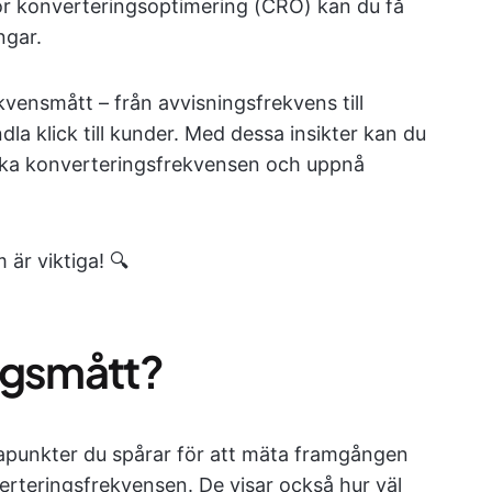
ör konverteringsoptimering (CRO) kan du få
ngar.
ensmått – från avvisningsfrekvens till
a klick till kunder. Med dessa insikter kan du
 öka konverteringsfrekvensen och uppnå
är viktiga! 🔍
ngsmått?
tapunkter du spårar för att mäta framgången
verteringsfrekvensen. De visar också hur väl