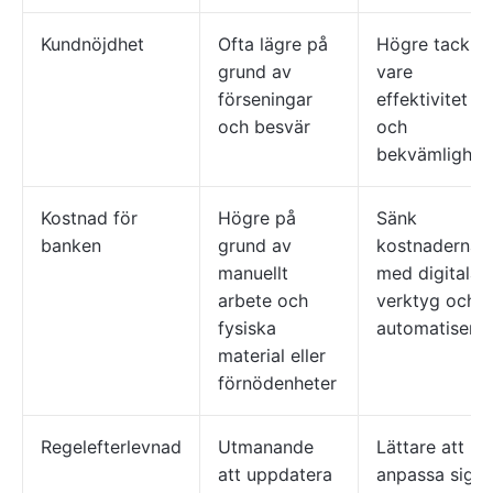
Kundnöjdhet
Ofta lägre på
Högre tack
grund av
vare
förseningar
effektivitet
och besvär
och
bekvämlighet
Kostnad för
Högre på
Sänk
banken
grund av
kostnaderna
manuellt
med digitala
arbete och
verktyg och
fysiska
automatiserin
material eller
förnödenheter
Regelefterlevnad
Utmanande
Lättare att
att uppdatera
anpassa sig til