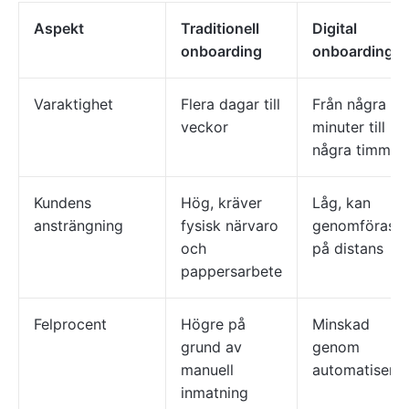
Aspekt
Traditionell
Digital
onboarding
onboarding
Varaktighet
Flera dagar till
Från några
veckor
minuter till
några timmar
Kundens
Hög, kräver
Låg, kan
ansträngning
fysisk närvaro
genomföras
och
på distans
pappersarbete
Felprocent
Högre på
Minskad
grund av
genom
manuell
automatiserin
inmatning