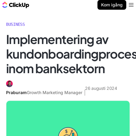
ClickUp-bloggen
Kom igång
Ope
BUSINESS
Implementering av
kundonboardingproce
inom banksektorn
26 augusti 2024
Praburam
Growth Marketing Manager