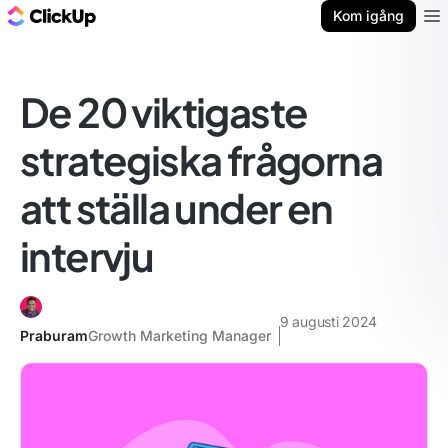
ClickUp-bloggen
Kom igång
Ope
De 20 viktigaste
strategiska frågorna
att ställa under en
intervju
9 augusti 2024
Praburam
Growth Marketing Manager