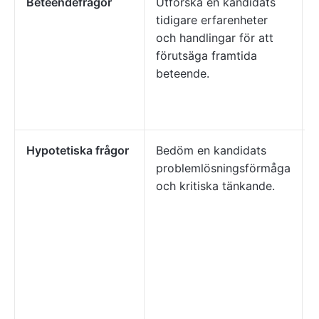
Beteendefrågor
Utforska en kandidats
tidigare erfarenheter
och handlingar för att
förutsäga framtida
beteende.
Hypotetiska frågor
Bedöm en kandidats
problemlösningsförmåga
och kritiska tänkande.
r