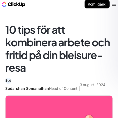
ClickUp-bloggen
Kom igång
Ope
10 tips för att
kombinera arbete och
fritid på din bleisure-
resa
3 augusti 2024
Sudarshan Somanathan
Head of Content