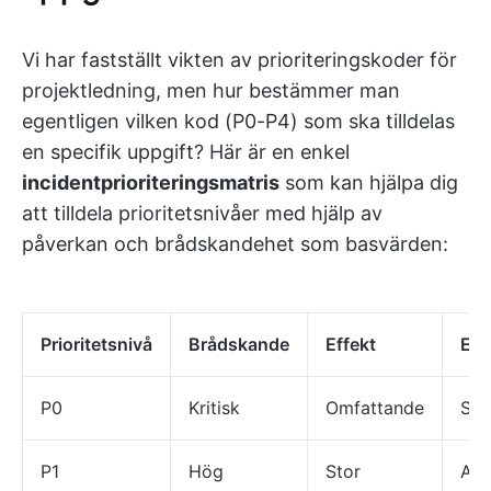
Vi har fastställt vikten av prioriteringskoder för
projektledning, men hur bestämmer man
egentligen vilken kod (P0-P4) som ska tilldelas
en specifik uppgift? Här är en enkel
incidentprioriteringsmatris
som kan hjälpa dig
att tilldela prioritetsnivåer med hjälp av
påverkan och brådskandehet som basvärden:
Prioritetsnivå
Brådskande
Effekt
Exe
P0
Kritisk
Omfattande
Sys
P1
Hög
Stor
All