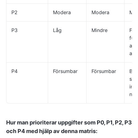
P2
Modera
Modera
Min
P3
Låg
Mindre
Funk
fun
anv
anv
P4
Försumbar
Försumbar
Bra
som
ink
nuv
Hur man prioriterar uppgifter som P0, P1, P2, P3
och P4 med hjälp av denna matris: