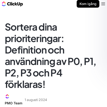
ClickUp-bloggen
Kom igång
Ope
Sortera dina
prioriteringar:
Definition och
användning av P0, P1,
P2, P3 och P4
förklaras!
1 augusti 2024
PMO Team