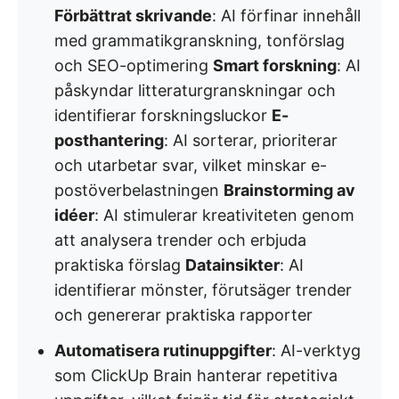
Förbättrat skrivande
: AI förfinar innehåll
med grammatikgranskning, tonförslag
och SEO-optimering
Smart forskning
: AI
påskyndar litteraturgranskningar och
identifierar forskningsluckor
E-
posthantering
: AI sorterar, prioriterar
och utarbetar svar, vilket minskar e-
postöverbelastningen
Brainstorming av
idéer
: AI stimulerar kreativiteten genom
att analysera trender och erbjuda
praktiska förslag
Datainsikter
: AI
identifierar mönster, förutsäger trender
och genererar praktiska rapporter
Automatisera rutinuppgifter
: AI-verktyg
som ClickUp Brain hanterar repetitiva