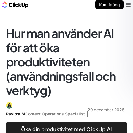
ClickUp-bloggen
Kom igång
Ope
Hur man använder AI
för att öka
produktiviteten
(användningsfall och
verktyg)
29 december 2025
Pavitra M
Content Operations Specialist
Öka din produktivitet med ClickUp AI