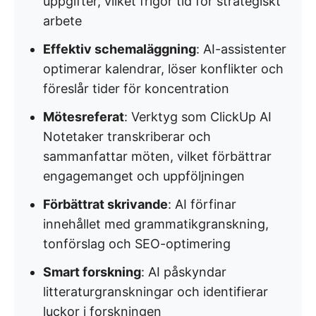
uppgifter, vilket frigör tid för strategiskt
arbete
Effektiv schemaläggning
: AI-assistenter
optimerar kalendrar, löser konflikter och
föreslår tider för koncentration
Mötesreferat
: Verktyg som ClickUp AI
Notetaker transkriberar och
sammanfattar möten, vilket förbättrar
engagemanget och uppföljningen
Förbättrat skrivande
: AI förfinar
innehållet med grammatikgranskning,
tonförslag och SEO-optimering
Smart forskning
: AI påskyndar
litteraturgranskningar och identifierar
luckor i forskningen