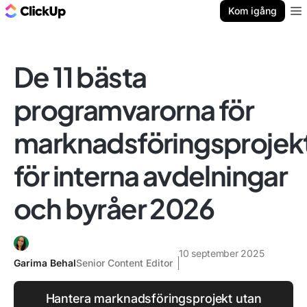
ClickUp-bloggen
Kom igång
Ope
De 11 bästa
programvarorna för
marknadsföringsprojek
för interna avdelningar
och byråer 2026
10 september 2025
Garima Behal
Senior Content Editor
Hantera marknadsföringsprojekt utan