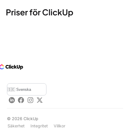
Priser för ClickUp
ClickUp Logo
LinkedIn
Facebook
Instagram
Twitter
©
2026
ClickUp
Säkerhet
Integritet
Villkor