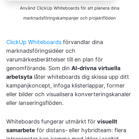
Använd ClickUp Whiteboards för att planera dina
marknadsföringskampanjer och projektflöden
ClickUp Whiteboards
förvandlar dina
marknadsföringsidéer och
varumärkesberättelser till en plan för
genomförande. Som din
AI-drivna
virtuella
arbetsyta
låter whiteboards dig skissa upp ditt
kampanjkoncept, infoga klisterlappar, former
eller bilder och visualisera konverteringskanaler
eller lanseringsflöden.
Whiteboards fungerar utmärkt för
visuellt
samarbete
för distans- eller hybridteam: flera
intressenter kan komma med idéer i realtid,