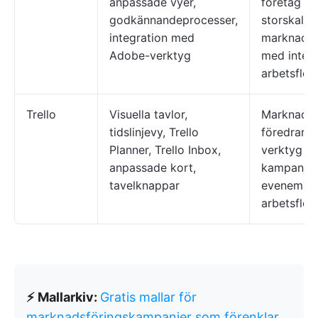
anpassade vyer,
företag s
godkännandeprocesser,
storskaliga
integration med
marknadsf
Adobe-verktyg
med integ
arbetsflöd
Trello
Visuella tavlor,
Marknadsf
tidslinjevy, Trello
föredrar et
Planner, Trello Inbox,
verktyg fö
anpassade kort,
kampanjka
tavelknappar
evenemang
arbetsflöd
⚡ Mallarkiv:
Gratis mallar för
marknadsföringskampanjer som förenklar