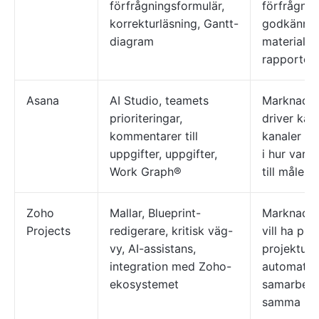
förfrågningsformulär,
förfrågnin
korrekturläsning, Gantt-
godkännan
diagram
material 
rapporter
Asana
AI Studio, teamets
Marknadsf
prioriteringar,
driver kam
kommentarer till
kanaler oc
uppgifter, uppgifter,
i hur varje
Work Graph®
till målen
Zoho
Mallar, Blueprint-
Marknadsf
Projects
redigerare, kritisk väg-
vill ha pri
vy, AI-assistans,
projektupp
integration med Zoho-
automatis
ekosystemet
samarbete
samma pla