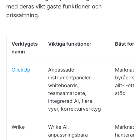
med deras viktigaste funktioner och
prissättning.
Verktygets
Viktiga funktioner
Bäst för
namn
ClickUp
Anpassade
Marknadsf
instrumentpaneler,
byråer so
whiteboards,
allt-i-ett
teamsamarbete,
stöd
integrerad AI, flera
vyer, korrekturverktyg
Wrike
Wrike AI,
Marknadsf
anpassningsbara
hanterar s