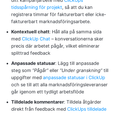
ditt kampanjarbete med
ClickUps
tidsspårning för projekt
, så att du kan
registrera timmar för fakturerbart eller icke-
fakturerbart marknadsföringsarbete.
Kontextuell chatt
: Håll alla på samma sida
med
ClickUp Chat
– konversationerna sker
precis där arbetet pågår, vilket eliminerar
splittrad feedback
Anpassade statusar
: Lägg till anpassade
steg som
”Pågår”
eller
”Under granskning”
till
uppgifter med
anpassade statusar i ClickUp
och se till att alla marknadsföringsleveranser
går igenom ett tydligt arbetsflöde
Tilldelade kommentarer
: Tilldela åtgärder
direkt från feedback med
ClickUps tilldelade