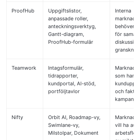
ProofHub
Uppgiftslistor,
Interna
anpassade roller,
marknadsf
anteckningsverktyg,
behöver en
Gantt-diagram,
för samarb
ProofHub-formulär
diskussion
gransknin
Teamwork
Intagsformulär,
Marknadsf
tidrapporter,
som hante
kundportal, AI-stöd,
kunduppdra
portföljtavlor
och faktur
kampanjpl
Nifty
Orbit AI, Roadmap-vy,
Marknadsf
Swimlane-vy,
vill ha au
Milstolpar, Dokument
arbetsflöd