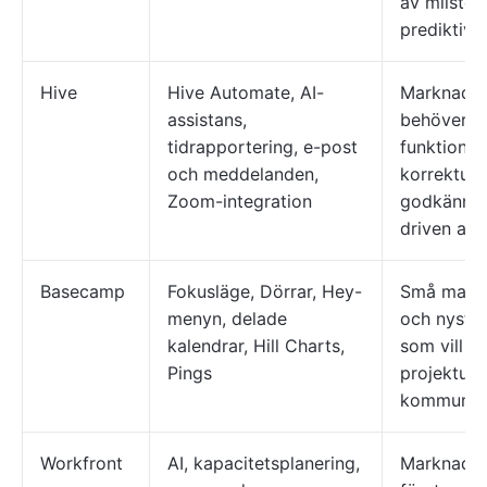
av milstol
prediktiva
Hive
Hive Automate, AI-
Marknadsf
assistans,
behöver i
tidrapportering, e-post
funktioner
och meddelanden,
korrekturl
Zoom-integration
godkännan
driven ass
Basecamp
Fokusläge, Dörrar, Hey-
Små markn
menyn, delade
och nystar
kalendrar, Hill Charts,
som vill h
Pings
projektupp
kommunik
Workfront
AI, kapacitetsplanering,
Marknadsf