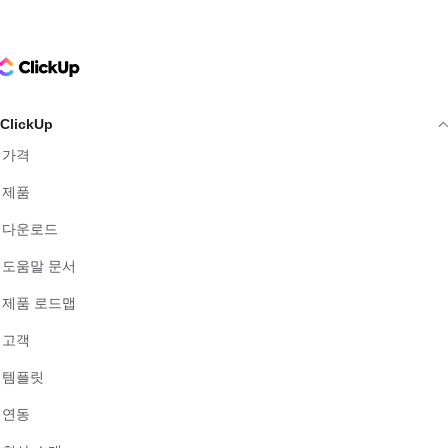
ClickUp Logo
ClickUp
가격
제품
다운로드
도움말 문서
제품 로드맵
고객
템플릿
연동