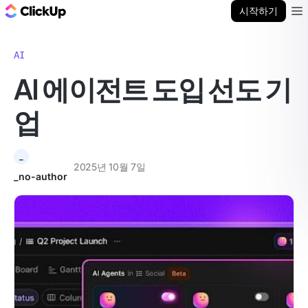
ClickUp 블로그
시작하기
Ope
AI
AI 에이전트 도입 선도 기
업
_
2025년 10월 7일
_no-author