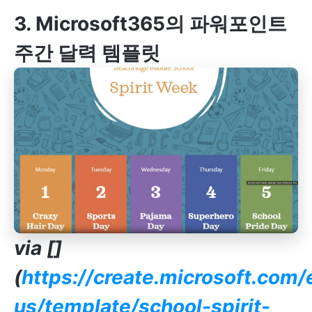
3. Microsoft365의 파워포인트
주간 달력 템플릿
via
[]
(
https://create.microsoft.com/
us/template/school-spirit-