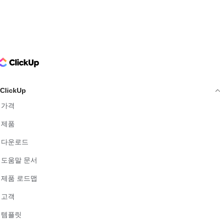
ClickUp Logo
ClickUp
가격
제품
다운로드
도움말 문서
제품 로드맵
고객
템플릿