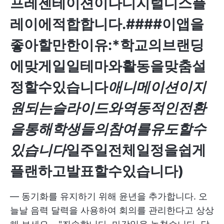
프레젠테이션이나디지털디스플
레이에적합합니다.####
이앱을
좋아할만한이유:*
학교의브랜딩
에맞게일일테마와활동을맞춤설
정할수있습니다
애니메이션이지
원되는슬라이드와역동적인전환
을통해학생들의참여를유도할수
있습니다
일주일전체일정을쉽게
플랜하고발표할수있습니다)
— 동기화를 유지하기 위해 윤년을 추가합니다. 오
늘날 음력 달력을 사용하여 회의를 관리한다고 상상