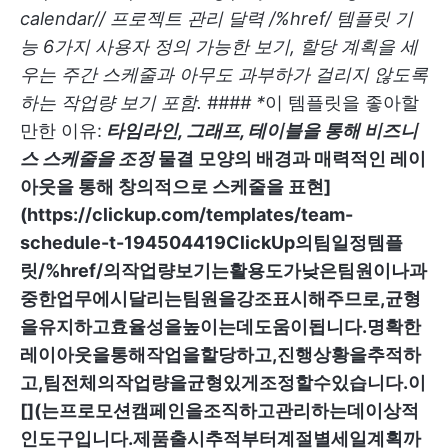
calendar// 프로젝트 관리 달력 /%href/
템플릿 기
능 6가지 사용자 정의 가능한 보기, 할당 계획을 세
우는 주간 스케줄과 아무도 과부하가 걸리지 않도록
하는 작업량 보기 포함. #### *
이 템플릿을 좋아할
만한 이유:
타임라인, 그래프, 테이블을 통해 비즈니
스 스케줄을 조정
물결 모양의 배경과 매력적인 레이
아웃을 통해 창의적으로 스케줄을 표현]
(
https://clickup.com/templates/team-
schedule-t-194504419ClickUp의팀일정템플
릿/%href/의작업량보기는활용도가낮은팀원이나과
중한업무에시달리는팀원을강조표시해주므로,균형
을유지하고효율성을높이는데도움이됩니다.명확한
레이아웃을통해작업을할당하고,진행상황을추적하
고,팀전체의작업량을균형있게조정할수있습니다.이
[](는프로모션캠페인을조직하고관리하는데이상적
인도구입니다.제품출시추적부터계절별세일계획까