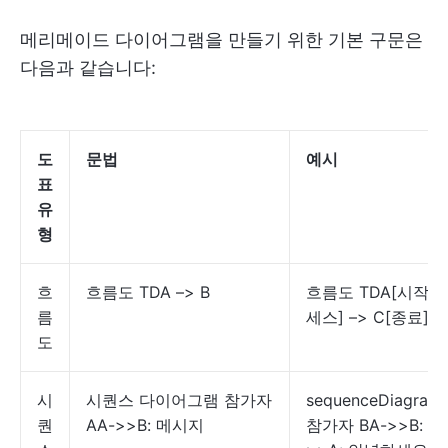
메리메이드 다이어그램을 만들기 위한 기본 구문은
다음과 같습니다:
도
문법
예시
표
유
형
흐
흐름도 TDA –> B
흐름도 TDA[시작] –
름
세스] –> C[종료]
도
시
시퀀스 다이어그램 참가자
sequenceDiagramp
퀀
AA->>B: 메시지
참가자 BA->>B: 