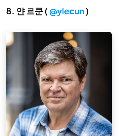
8. 얀 르쿤 (
@ylecun
)