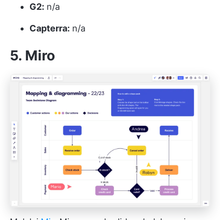
G2:
n/a
Capterra:
n/a
5. Miro